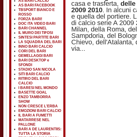
AS BARI CALCIO
casa e trasferta,
delle
AS BARI FACEBOOK
2009 2010
. In alcuni 
TBSPORT BIANCO E
ROSSO
e quella del portiere. 
FORZA BARI!
di calcio serie A 2009 
DOC ITA VIDEO BARI
Milan, della Roma, del
BARI CHANNEL
IL MURO DEI TIFOSI
Sampdoria, del Bologn
SINTESI PARTITE BARI
Chievo, dell'Atalanta, 
LA SQUADRA DEL BARI
INNO BARI CALCIO
via...
CORI DEL BARI
GEMELLAGGI BARI
BARI DESKTOP e
SFONDI
STADIO SAN NICOLA
SITI BARI CALCIO
RITIRO DEL BARI
CALCIO
I BARESI NEL MONDO
BASETTE GOAL
ENZO TAMBORRA
SHOW
NON CRESCE L'ERBA
EMOZIONI BARI CALCIO
IL BARI A FUMETTI
MATARRESE NEL
PALLONE
BARI A DE LAURENTIIS:
TUTTA LA STORIA