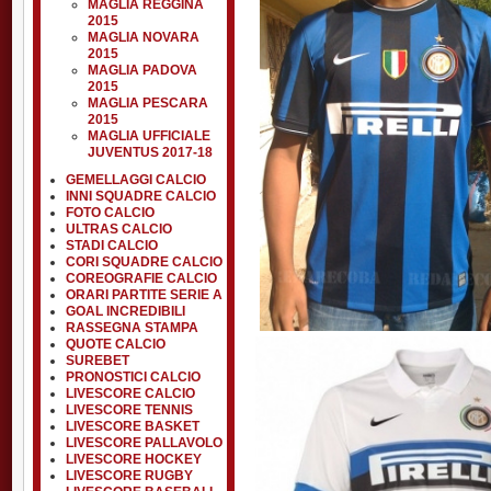
MAGLIA REGGINA
2015
MAGLIA NOVARA
2015
MAGLIA PADOVA
2015
MAGLIA PESCARA
2015
MAGLIA UFFICIALE
JUVENTUS 2017-18
GEMELLAGGI CALCIO
INNI SQUADRE CALCIO
FOTO CALCIO
ULTRAS CALCIO
STADI CALCIO
CORI SQUADRE CALCIO
COREOGRAFIE CALCIO
ORARI PARTITE SERIE A
GOAL INCREDIBILI
RASSEGNA STAMPA
QUOTE CALCIO
SUREBET
PRONOSTICI CALCIO
LIVESCORE CALCIO
LIVESCORE TENNIS
LIVESCORE BASKET
LIVESCORE PALLAVOLO
LIVESCORE HOCKEY
LIVESCORE RUGBY