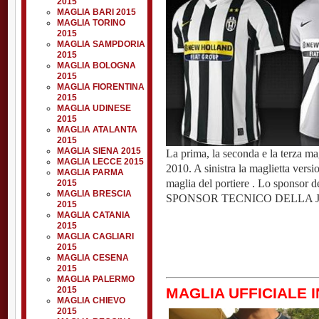
2015
MAGLIA BARI 2015
MAGLIA TORINO
2015
MAGLIA SAMPDORIA
2015
MAGLIA BOLOGNA
2015
MAGLIA FIORENTINA
2015
MAGLIA UDINESE
2015
MAGLIA ATALANTA
2015
MAGLIA SIENA 2015
La prima, la seconda e la terza mag
MAGLIA LECCE 2015
2010. A sinistra la maglietta versio
MAGLIA PARMA
maglia del portiere . Lo sponso
2015
MAGLIA BRESCIA
SPONSOR TECNICO DELLA 
2015
MAGLIA CATANIA
2015
MAGLIA CAGLIARI
2015
MAGLIA CESENA
2015
MAGLIA PALERMO
2015
MAGLIA UFFICIALE I
MAGLIA CHIEVO
2015