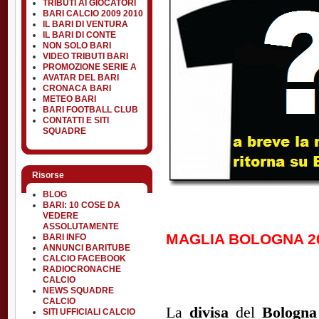
TRIBUTI AI GIOCATORI
BARI CALCIO 2009 2010
IL BARI DI VENTURA
IL BARI DI CONTE
NON SOLO BARI
VIDEO TRIBUTI BARI
PROMOZIONE SERIE A
AVATAR DEL BARI
CRONACA BARI
METEO BARI
BARI FOOTBALL CLUB
CONTATTI E SITI
SQUADRE
Risorse
BLOG
BARI: 10 COSE DA
VEDERE
ASSOLUTAMENTE
MAGLIA BOLOGNA 20
BARI INFO
ANNUNCI BARITUBE
CALCIO FACEBOOK
RADIOCRONACHE
CALCIO
NEWS SQUADRE
CALCIO
La
divisa
del
Bologn
SITI UFFICIALI CALCIO