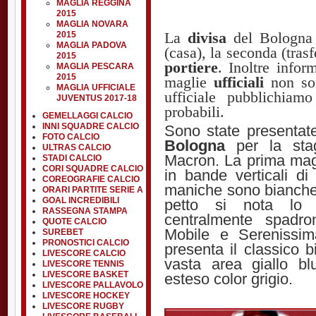
MAGLIA REGGINA
2015
MAGLIA NOVARA
La
divisa
del Bologna
2015
MAGLIA PADOVA
(casa), la seconda (trasf
2015
portiere
. Inoltre infor
MAGLIA PESCARA
2015
maglie
ufficiali
non son
MAGLIA UFFICIALE
ufficiale pubblichiam
JUVENTUS 2017-18
probabili.
GEMELLAGGI CALCIO
INNI SQUADRE CALCIO
Sono state presenta
FOTO CALCIO
Bologna
per la stag
ULTRAS CALCIO
Macron. La prima magli
STADI CALCIO
CORI SQUADRE CALCIO
in bande verticali di
COREOGRAFIE CALCIO
maniche sono bianche c
ORARI PARTITE SERIE A
GOAL INCREDIBILI
petto si nota lo
RASSEGNA STAMPA
centralmente spadr
QUOTE CALCIO
Mobile e Serenissi
SUREBET
PRONOSTICI CALCIO
presenta il classico b
LIVESCORE CALCIO
vasta area giallo b
LIVESCORE TENNIS
LIVESCORE BASKET
esteso color grigio.
LIVESCORE PALLAVOLO
LIVESCORE HOCKEY
LIVESCORE RUGBY