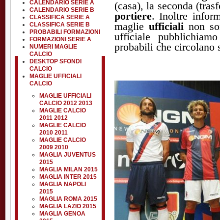
CALENDARIO SERIE A
(casa), la seconda (trasf
CALENDARIO SERIE B
portiere
. Inoltre infor
CLASSIFICA SERIE A
maglie
ufficiali
non son
CLASSIFICA SERIE B
PROBABILI FORMAZIONI
ufficiale pubblichiam
FORMAZIONI SERIE A
probabili che circolano s
NUMERI MAGLIE
CALCIO
DESKTOP SFONDI
CALCIO
MAGLIE UFFICIALI
CALCIO
MAGLIE UFFICIALI
CALCIO 2012 2013
MAGLIE CALCIO
2011 2012
MAGLIE CALCIO
2010 2011
MAGLIE CALCIO
2009 2010
MAGLIA JUVENTUS
2015
MAGLIA MILAN 2015
MAGLIA INTER 2015
MAGLIA NAPOLI
2015
MAGLIA ROMA 2015
MAGLIA LAZIO 2015
MAGLIA GENOA