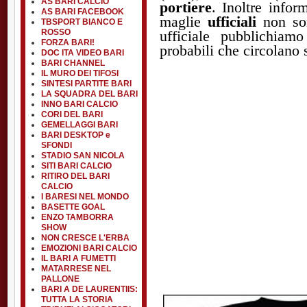
AS BARI CALCIO
portiere
. Inoltre infor
AS BARI FACEBOOK
maglie
ufficiali
non son
TBSPORT BIANCO E
ROSSO
ufficiale pubblichiam
FORZA BARI!
probabili che circolano s
DOC ITA VIDEO BARI
BARI CHANNEL
IL MURO DEI TIFOSI
SINTESI PARTITE BARI
LA SQUADRA DEL BARI
INNO BARI CALCIO
CORI DEL BARI
GEMELLAGGI BARI
BARI DESKTOP e
SFONDI
STADIO SAN NICOLA
SITI BARI CALCIO
RITIRO DEL BARI
CALCIO
I BARESI NEL MONDO
BASETTE GOAL
ENZO TAMBORRA
SHOW
NON CRESCE L'ERBA
EMOZIONI BARI CALCIO
IL BARI A FUMETTI
MATARRESE NEL
PALLONE
BARI A DE LAURENTIIS:
TUTTA LA STORIA