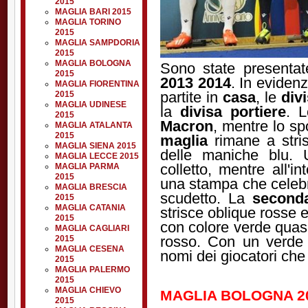
2015
MAGLIA BARI 2015
MAGLIA TORINO
2015
MAGLIA SAMPDORIA
2015
MAGLIA BOLOGNA
Sono state presenta
2015
2013 2014
. In evidenz
MAGLIA FIORENTINA
partite in
casa
, le
divi
2015
MAGLIA UDINESE
la
divisa portiere
. 
2015
Macron
, mentre lo sp
MAGLIA ATALANTA
2015
maglia
rimane a stris
MAGLIA SIENA 2015
delle maniche blu. 
MAGLIA LECCE 2015
colletto, mentre all'i
MAGLIA PARMA
2015
una stampa che celebra
MAGLIA BRESCIA
scudetto. La
second
2015
MAGLIA CATANIA
strisce oblique rosse 
2015
con colore verde quasi
MAGLIA CAGLIARI
rosso. Con un verde 
2015
MAGLIA CESENA
nomi dei giocatori che
2015
MAGLIA PALERMO
2015
MAGLIA CHIEVO
MAGLIA BOLOGNA 20
2015