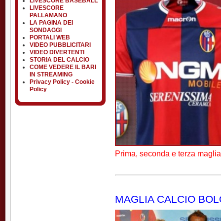
LIVESCORE BASEBALL
LIVESCORE
PALLAMANO
LA PAGINA DEI
SONDAGGI
PORTALI WEB
VIDEO PUBBLICITARI
VIDEO DIVERTENTI
STORIA DEL CALCIO
COME VEDERE IL BARI
IN STREAMING
Privacy Policy - Cookie
Policy
Prima, seconda e terza maglia
MAGLIA CALCIO BOLO