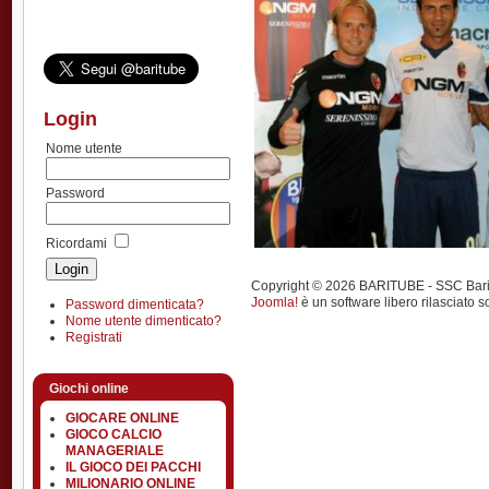
Login
Nome utente
Password
Ricordami
Copyright © 2026 BARITUBE - SSC Bari calci
Joomla!
è un software libero rilasciato s
Password dimenticata?
Nome utente dimenticato?
Registrati
Giochi online
GIOCARE ONLINE
GIOCO CALCIO
MANAGERIALE
IL GIOCO DEI PACCHI
MILIONARIO ONLINE