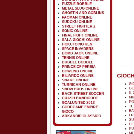
PUZZLE BOBBLE
METAL SLUG ONLINE
GHOST'N AND GOBLINS
PACMAN ONLINE
SUDOKU ONLINE
STREET FIGHTER 2
SONIC ONLINE
FINAL FIGHT ONLINE
SALA GIOCHI ONLINE
HOKUTO NO KEN
SPACE INVADERS
BOMB JACK ONLINE
TENNIS ONLINE
BUBBLE BOBBLE
PRINCE OF PERSIA
BOWLING ONLINE
GIOCH
BILIARDO ONLINE
SNAKE ONLINE
GI
TURRICAN ONLINE
GI
SNOW BROS ONLINE
IL
BACK STREET SOCCER
MI
CRASH BANDICOOT
PO
GOALUNITED 2013
TE
GOODGAME EMPIRE
BA
GIOCO
FR
ARKANOID CLASSICO
SU
DO
PU
ME