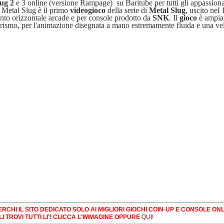
lug 2
e 3 online (versione Rampage) su Baritube per tutti gli appassiona
Metal Slug è il primo
videogioco
della serie di
Metal Slug
, uscito nel
nto orizzontale arcade e per console prodotto da
SNK
.
Il
gioco
è ampia
rismo, per l'animazione disegnata a mano estremamente fluida e una vel
RCHI IL SITO DEDICATO SOLO AI MIGLIORI GIOCHI COIN-UP E CONSOLE ONL
LI TROVI TUTTI LI'! CLICCA L'IMMAGINE OPPURE
QUI!