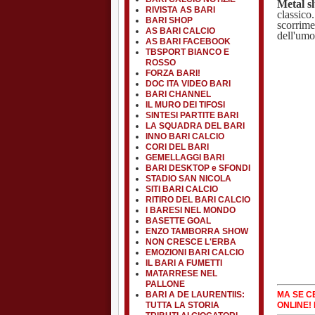
Metal s
RIVISTA AS BARI
classico.
BARI SHOP
scorrime
AS BARI CALCIO
dell'umo
AS BARI FACEBOOK
TBSPORT BIANCO E
ROSSO
FORZA BARI!
DOC ITA VIDEO BARI
BARI CHANNEL
IL MURO DEI TIFOSI
SINTESI PARTITE BARI
LA SQUADRA DEL BARI
INNO BARI CALCIO
CORI DEL BARI
GEMELLAGGI BARI
BARI DESKTOP e SFONDI
STADIO SAN NICOLA
SITI BARI CALCIO
RITIRO DEL BARI CALCIO
I BARESI NEL MONDO
BASETTE GOAL
ENZO TAMBORRA SHOW
NON CRESCE L'ERBA
EMOZIONI BARI CALCIO
IL BARI A FUMETTI
MATARRESE NEL
PALLONE
MA SE CE
BARI A DE LAURENTIIS:
ONLINE! 
TUTTA LA STORIA