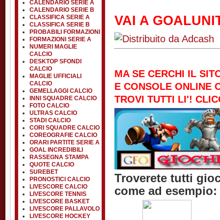
CALENDARIO SERIE A
CALENDARIO SERIE B
VAI A GOALUNI
CLASSIFICA SERIE A
CLASSIFICA SERIE B
PROBABILI FORMAZIONI
FORMAZIONI SERIE A
NUMERI MAGLIE
CALCIO
DESKTOP SFONDI
CALCIO
MA SE CERCHI IL SIT
MAGLIE UFFICIALI
CALCIO
E CONSOLE ONLINE C
GEMELLAGGI CALCIO
TROVI TUTTI LI'! CL
INNI SQUADRE CALCIO
FOTO CALCIO
ULTRAS CALCIO
STADI CALCIO
CORI SQUADRE CALCIO
COREOGRAFIE CALCIO
ORARI PARTITE SERIE A
GOAL INCREDIBILI
RASSEGNA STAMPA
QUOTE CALCIO
SUREBET
Troverete tutti gio
PRONOSTICI CALCIO
LIVESCORE CALCIO
come ad esempio:
LIVESCORE TENNIS
LIVESCORE BASKET
LIVESCORE PALLAVOLO
LIVESCORE HOCKEY