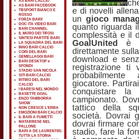
ch
AS BARI CALCIO
AS BARI FACEBOOK
e di novelli allen
TBSPORT BIANCO E
ROSSO
un
gioco manage
FORZA BARI!
DOC ITA VIDEO BARI
quanto riguarda il
BARI CHANNEL
complessità e il 
IL MURO DEI TIFOSI
SINTESI PARTITE BARI
GoalUnited
è 
LA SQUADRA DEL BARI
INNO BARI CALCIO
direttamente sulla
CORI DEL BARI
download e senz
GEMELLAGGI BARI
BARI DESKTOP e
registrazione ti
SFONDI
STADIO SAN NICOLA
probabilmente
SITI BARI CALCIO
RITIRO DEL BARI
giocatore. Partir
CALCIO
conquistare la
I BARESI NEL MONDO
BASETTE GOAL
campionato. Dovr
ENZO TAMBORRA
SHOW
tattico della s
NON CRESCE L'ERBA
EMOZIONI BARI CALCIO
società. Dovrai g
IL BARI A FUMETTI
dovrai firmare con
MATARRESE NEL
PALLONE
stadio, fare la fo
BARI A DE LAURENTIIS:
TUTTA LA STORIA