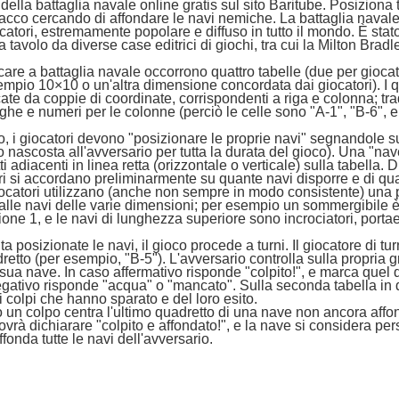
 della battaglia navale online gratis sul sito Baritube. Posiziona 
tacco cercando di affondare le navi nemiche. La battaglia navale 
catori, estremamente popolare e diffuso in tutto il mondo. È st
 tavolo da diverse case editrici di giochi, tra cui la Milton Bradl
care a battaglia navale occorrono quattro tabelle (due per giocato
empio 10×10 o un'altra dimensione concordata dai giocatori). I q
icate da coppie di coordinate, corrispondenti a riga e colonna; tr
ighe e numeri per le colonne (perciò le celle sono "A-1", "B-6", e 
zio, i giocatori devono "posizionare le proprie navi" segnandole s
o nascosta all'avversario per tutta la durata del gioco). Una "n
i adiacenti in linea retta (orizzontale o verticale) sulla tabella.
ri si accordano preliminarmente su quante navi disporre e di qu
iocatori utilizzano (anche non sempre in modo consistente) una p
si alle navi delle varie dimensioni; per esempio un sommergibile è
one 1, e le navi di lunghezza superiore sono incrociatori, portaer
ta posizionate le navi, il gioco procede a turni. Il giocatore di 
retto (per esempio, "B-5"). L'avversario controlla sulla propria g
sua nave. In caso affermativo risponde "colpito!", e marca quel qu
gativo risponde "acqua" o "mancato". Sulla seconda tabella in 
i colpi che hanno sparato e del loro esito.
un colpo centra l'ultimo quadretto di una nave non ancora affond
ovrà dichiarare "colpito e affondato!", e la nave si considera per
fonda tutte le navi dell'avversario.