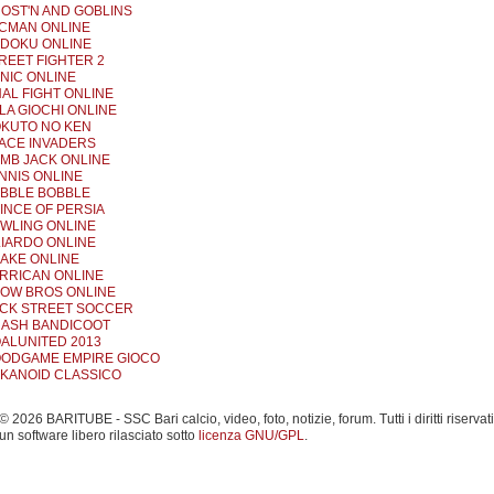
OST'N AND GOBLINS
CMAN ONLINE
DOKU ONLINE
REET FIGHTER 2
NIC ONLINE
NAL FIGHT ONLINE
LA GIOCHI ONLINE
KUTO NO KEN
ACE INVADERS
MB JACK ONLINE
NNIS ONLINE
BBLE BOBBLE
INCE OF PERSIA
WLING ONLINE
LIARDO ONLINE
AKE ONLINE
RRICAN ONLINE
OW BROS ONLINE
CK STREET SOCCER
ASH BANDICOOT
ALUNITED 2013
ODGAME EMPIRE GIOCO
KANOID CLASSICO
 2026 BARITUBE - SSC Bari calcio, video, foto, notizie, forum. Tutti i diritti riservati
un software libero rilasciato sotto
licenza GNU/GPL
.