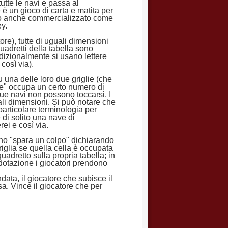
tutte le navi e passa al
è un gioco di carta e matita per
ato anche commercializzato come
ey.
re), tutte di uguali dimensioni
uadretti della tabella sono
adizionalmente si usano lettere
così via).
u una delle loro due griglie (che
ave" occupa un certo numero di
 Due navi non possono toccarsi. I
ali dimensioni. Si può notare che
articolare terminologia per
 di solito una nave di
ei e così via.
turno "spara un colpo" dichiarando
riglia se quella cella è occupata
adretto sulla propria tabella; in
dotazione i giocatori prendono
ata, il giocatore che subisce il
sa. Vince il giocatore che per