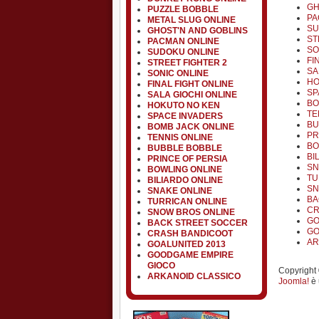
GH
PUZZLE BOBBLE
PA
METAL SLUG ONLINE
SU
GHOST'N AND GOBLINS
ST
PACMAN ONLINE
SO
SUDOKU ONLINE
FI
STREET FIGHTER 2
SA
SONIC ONLINE
HO
FINAL FIGHT ONLINE
SP
SALA GIOCHI ONLINE
BO
HOKUTO NO KEN
TE
SPACE INVADERS
BU
BOMB JACK ONLINE
PR
TENNIS ONLINE
BO
BUBBLE BOBBLE
BI
PRINCE OF PERSIA
SN
BOWLING ONLINE
TU
BILIARDO ONLINE
SN
SNAKE ONLINE
BA
TURRICAN ONLINE
CR
SNOW BROS ONLINE
GO
BACK STREET SOCCER
GO
CRASH BANDICOOT
AR
GOALUNITED 2013
GOODGAME EMPIRE
GIOCO
Copyright ©
ARKANOID CLASSICO
Joomla!
è 