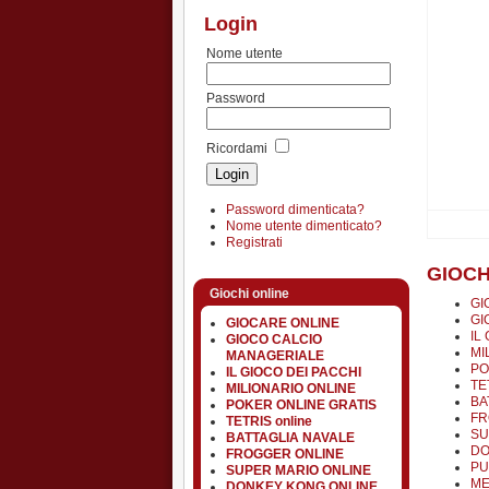
Login
Nome utente
Password
Ricordami
Password dimenticata?
Nome utente dimenticato?
Registrati
GIOCH
Giochi online
GI
GI
GIOCARE ONLINE
IL
GIOCO CALCIO
MI
MANAGERIALE
PO
IL GIOCO DEI PACCHI
TE
MILIONARIO ONLINE
BA
POKER ONLINE GRATIS
FR
TETRIS online
SU
BATTAGLIA NAVALE
DO
FROGGER ONLINE
PU
SUPER MARIO ONLINE
ME
DONKEY KONG ONLINE