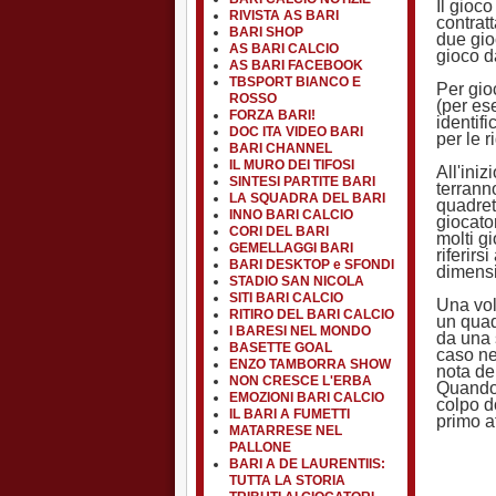
Il gioco
RIVISTA AS BARI
contrat
BARI SHOP
due gio
AS BARI CALCIO
gioco da
AS BARI FACEBOOK
TBSPORT BIANCO E
Per gio
ROSSO
(per es
FORZA BARI!
identif
DOC ITA VIDEO BARI
per le r
BARI CHANNEL
IL MURO DEI TIFOSI
All'ini
SINTESI PARTITE BARI
terrann
LA SQUADRA DEL BARI
quadrett
INNO BARI CALCIO
giocato
CORI DEL BARI
molti g
GEMELLAGGI BARI
riferir
BARI DESKTOP e SFONDI
dimensi
STADIO SAN NICOLA
SITI BARI CALCIO
Una vol
RITIRO DEL BARI CALCIO
un quad
I BARESI NEL MONDO
da una 
BASETTE GOAL
caso ne
ENZO TAMBORRA SHOW
nota de
NON CRESCE L'ERBA
Quando 
EMOZIONI BARI CALCIO
colpo d
IL BARI A FUMETTI
primo af
MATARRESE NEL
PALLONE
BARI A DE LAURENTIIS:
TUTTA LA STORIA