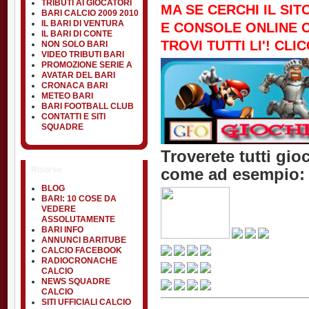
TRIBUTI AI GIOCATORI
MA SE CERCHI IL SIT
BARI CALCIO 2009 2010
IL BARI DI VENTURA
E CONSOLE ONLINE C
IL BARI DI CONTE
TROVI TUTTI LI'! CL
NON SOLO BARI
VIDEO TRIBUTI BARI
PROMOZIONE SERIE A
AVATAR DEL BARI
CRONACA BARI
METEO BARI
BARI FOOTBALL CLUB
CONTATTI E SITI
SQUADRE
Troverete tutti gio
come ad esempio:
Risorse
BLOG
BARI: 10 COSE DA
VEDERE
ASSOLUTAMENTE
BARI INFO
ANNUNCI BARITUBE
CALCIO FACEBOOK
RADIOCRONACHE
CALCIO
NEWS SQUADRE
CALCIO
SITI UFFICIALI CALCIO