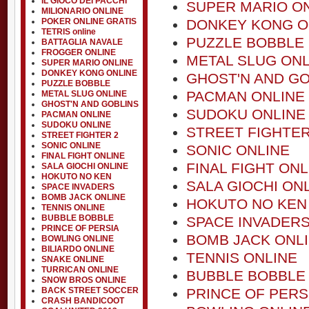
IL GIOCO DEI PACCHI
SUPER MARIO O
MILIONARIO ONLINE
POKER ONLINE GRATIS
DONKEY KONG O
TETRIS online
PUZZLE BOBBLE
BATTAGLIA NAVALE
FROGGER ONLINE
METAL SLUG ONL
SUPER MARIO ONLINE
DONKEY KONG ONLINE
GHOST'N AND GO
PUZZLE BOBBLE
PACMAN ONLINE
METAL SLUG ONLINE
GHOST'N AND GOBLINS
SUDOKU ONLINE
PACMAN ONLINE
SUDOKU ONLINE
STREET FIGHTER
STREET FIGHTER 2
SONIC ONLINE
SONIC ONLINE
FINAL FIGHT ONLINE
FINAL FIGHT ONL
SALA GIOCHI ONLINE
HOKUTO NO KEN
SALA GIOCHI ON
SPACE INVADERS
BOMB JACK ONLINE
HOKUTO NO KEN
TENNIS ONLINE
BUBBLE BOBBLE
SPACE INVADER
PRINCE OF PERSIA
BOMB JACK ONL
BOWLING ONLINE
BILIARDO ONLINE
TENNIS ONLINE
SNAKE ONLINE
TURRICAN ONLINE
BUBBLE BOBBLE
SNOW BROS ONLINE
BACK STREET SOCCER
PRINCE OF PERS
CRASH BANDICOOT