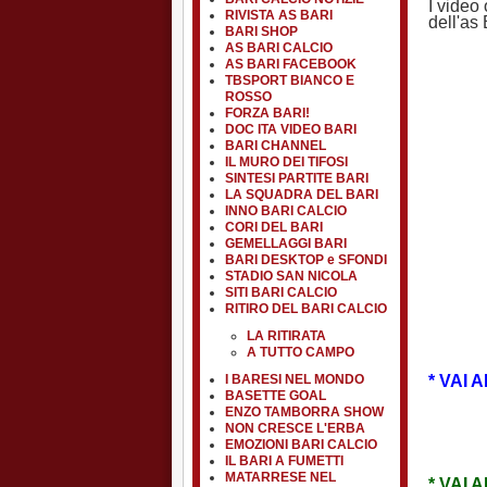
I video
RIVISTA AS BARI
dell'as
BARI SHOP
AS BARI CALCIO
AS BARI FACEBOOK
TBSPORT BIANCO E
ROSSO
FORZA BARI!
DOC ITA VIDEO BARI
BARI CHANNEL
IL MURO DEI TIFOSI
SINTESI PARTITE BARI
LA SQUADRA DEL BARI
INNO BARI CALCIO
CORI DEL BARI
GEMELLAGGI BARI
BARI DESKTOP e SFONDI
STADIO SAN NICOLA
SITI BARI CALCIO
RITIRO DEL BARI CALCIO
LA RITIRATA
A TUTTO CAMPO
* VAI 
I BARESI NEL MONDO
BASETTE GOAL
ENZO TAMBORRA SHOW
NON CRESCE L'ERBA
EMOZIONI BARI CALCIO
IL BARI A FUMETTI
MATARRESE NEL
* VAI