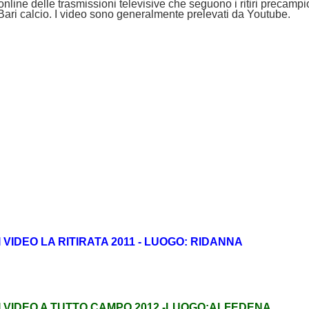
 online delle trasmissioni televisive che seguono i ritiri precamp
 Bari calcio. I video sono generalmente prelevati da Youtube.
AI VIDEO LA RITIRATA 2011 - LUOGO: RIDANNA
 AI VIDEO A TUTTO CAMPO 2012 -LUOGO:ALFEDENA