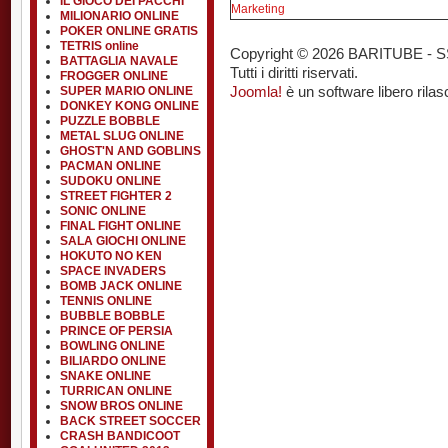
IL GIOCO DEI PACCHI
Marketing
MILIONARIO ONLINE
POKER ONLINE GRATIS
TETRIS online
Copyright © 2026 BARITUBE - SSC 
BATTAGLIA NAVALE
Tutti i diritti riservati.
FROGGER ONLINE
SUPER MARIO ONLINE
Joomla!
è un software libero rilas
DONKEY KONG ONLINE
PUZZLE BOBBLE
METAL SLUG ONLINE
GHOST'N AND GOBLINS
PACMAN ONLINE
SUDOKU ONLINE
STREET FIGHTER 2
SONIC ONLINE
FINAL FIGHT ONLINE
SALA GIOCHI ONLINE
HOKUTO NO KEN
SPACE INVADERS
BOMB JACK ONLINE
TENNIS ONLINE
BUBBLE BOBBLE
PRINCE OF PERSIA
BOWLING ONLINE
BILIARDO ONLINE
SNAKE ONLINE
TURRICAN ONLINE
SNOW BROS ONLINE
BACK STREET SOCCER
CRASH BANDICOOT