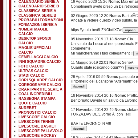
CALENDARIO SERIE A
19 Agosto 2020 15:26
Nome:
Max
emai
CALENDARIO SERIE B
Complimenti avete preso un Ds retrocesso
CLASSIFICA SERIE A
CLASSIFICA SERIE B
02 Giugno 2020 12:20
Nome:
Bari olÃ©
PROBABILI FORMAZIONI
Andate a vedere questo video subito, la 
FORMAZIONI SERIE A
NUMERI MAGLIE
https://youtu.be/6LZNGbdlXZw
CALCIO
DESKTOP SFONDI
05 Novembre 2019 17:18
Nome:
Clo
CALCIO
Un saluto da Lecce al neo pensionato En
MAGLIE UFFICIALI
competente.
CALCIO
Mi mancheranno i tuoi collegamenti!!
GEMELLAGGI CALCIO
INNI SQUADRE CALCIO
11 Maggio 2019 22:01
Nome:
SerieA
FOTO CALCIO
Quanto state rosicando oggi???
ULTRAS CALCIO
STADI CALCIO
29 Aprile 2016 09:59
Nome:
pasquale
e
CORI SQUADRE CALCIO
il ritornello della canzone "Aftermath" d
COREOGRAFIE CALCIO
ORARI PARTITE SERIE A
GOAL INCREDIBILI
18 Novembre 2014 20:16
Nome:
Protti
RASSEGNA STAMPA
Bentornato Davide un saluto da Livorn
QUOTE CALCIO
SUREBET
17 Novembre 2014 22:49
Nome:
stefan
PRONOSTICI CALCIO
FORZA,DAVIDE:Livorno Ã¨ con Te!!!
LIVESCORE CALCIO
LIVESCORE TENNIS
BARI E LIVORNO IN A!!!
LIVESCORE BASKET
LIVESCORE PALLAVOLO
LIVESCORE HOCKEY
19 Settembre 2014 14:47
Nome:
GBR7