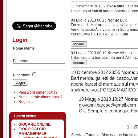
11 Settembre 2013 20:52
Nome:
laked
Un saluto ai fratelli baresi Salerno e' co
03 Luglio 2013 00:23
Nome:
Luigi
Forza bari...Matarrese a casa vai a fare i
Vendi la societÃ e vattene in Sudamerica
cazzo!LAVATI CHE FAI SCHIFO!!!!!
Login
Nome utente
03 Luglio 2013 00:19
Nome:
Alberto
Il Bari compra barreto...ma perchÃ© ha v
Password
19 Dicembre 2012 23:55
Nome:
c
Ricordami
Bari merda..galletti del cazzo..ve
aperte baresi di merda..e sul muro 
spalmerei voi..FORZA MAGICO
Password dimenticata?
Nome utente dimenticato?
10 Maggio 2013 19:27
Nome
Registrati
giovanni.barese@gmail.com
Ok. Sempre e comunque Forz
Giochi online
GIOCARE ONLINE
1 - 
GIOCO CALCIO
MANAGERIALE
Servizio Forum di Discussione fornito d