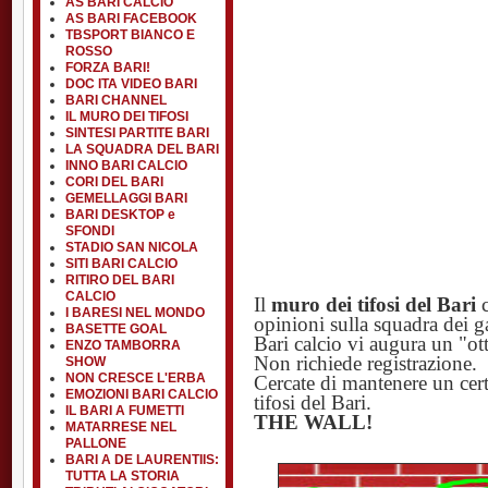
AS BARI CALCIO
AS BARI FACEBOOK
TBSPORT BIANCO E
ROSSO
FORZA BARI!
DOC ITA VIDEO BARI
BARI CHANNEL
IL MURO DEI TIFOSI
SINTESI PARTITE BARI
LA SQUADRA DEL BARI
INNO BARI CALCIO
CORI DEL BARI
GEMELLAGGI BARI
BARI DESKTOP e
SFONDI
STADIO SAN NICOLA
SITI BARI CALCIO
RITIRO DEL BARI
CALCIO
Il
muro dei tifosi del Bari
c
I BARESI NEL MONDO
opinioni sulla squadra dei gal
BASETTE GOAL
Bari calcio vi augura un "ot
ENZO TAMBORRA
Non richiede registrazione.
SHOW
NON CRESCE L'ERBA
Cercate di mantenere un cer
EMOZIONI BARI CALCIO
tifosi del Bari.
IL BARI A FUMETTI
THE WALL!
MATARRESE NEL
PALLONE
BARI A DE LAURENTIIS:
TUTTA LA STORIA