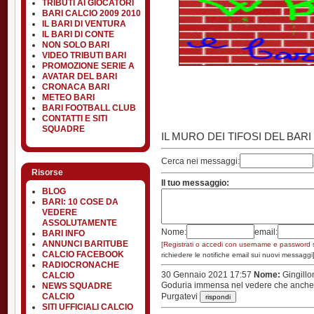
TRIBUTI AI GIOCATORI
BARI CALCIO 2009 2010
IL BARI DI VENTURA
IL BARI DI CONTE
NON SOLO BARI
VIDEO TRIBUTI BARI
PROMOZIONE SERIE A
AVATAR DEL BARI
CRONACA BARI
METEO BARI
BARI FOOTBALL CLUB
CONTATTI E SITI
SQUADRE
IL MURO DEI TIFOSI DEL BARI
Cerca nei messaggi:
Risorse
Il tuo messaggio:
BLOG
BARI: 10 COSE DA
VEDERE
ASSOLUTAMENTE
Nome:
email:
BARI INFO
ANNUNCI BARITUBE
[
Registrati o accedi con username e password
s
CALCIO FACEBOOK
richiedere le notifiche email sui nuovi messaggi
RADIOCRONACHE
30 Gennaio 2021 17:57
Nome:
Gingill
CALCIO
Goduria immensa nel vedere che anche q
NEWS SQUADRE
CALCIO
Purgatevi
SITI UFFICIALI CALCIO