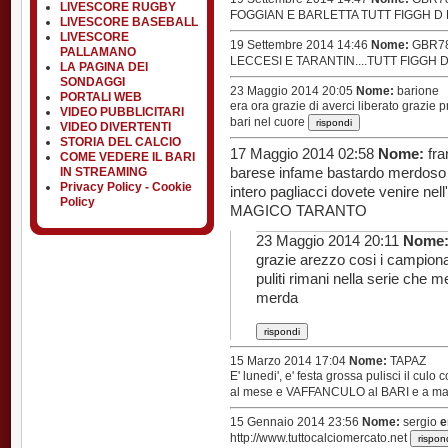
LIVESCORE RUGBY
FOGGIAN E BARLETTA TUTT FIGGH D 
LIVESCORE BASEBALL
LIVESCORE
19 Settembre 2014 14:46
Nome:
GBR7
PALLAMANO
LECCESI E TARANTIN....TUTT FIGGH D
LA PAGINA DEI
SONDAGGI
23 Maggio 2014 20:05
Nome:
barione
PORTALI WEB
era ora grazie di averci liberato grazie 
VIDEO PUBBLICITARI
bari nel cuore
VIDEO DIVERTENTI
STORIA DEL CALCIO
17 Maggio 2014 02:58
Nome:
fr
COME VEDERE IL BARI
IN STREAMING
barese infame bastardo merdoso c
Privacy Policy - Cookie
intero pagliacci dovete venire nell
Policy
MAGICO TARANTO
23 Maggio 2014 20:11
Nome
grazie arezzo cosi i campiona
puliti rimani nella serie che m
merda
15 Marzo 2014 17:04
Nome:
TAPAZ
E' lunedi', e' festa grossa pulisci il cul
al mese e VAFFANCULO al BARI e a mata
15 Gennaio 2014 23:56
Nome:
sergio
e
http://www.tuttocalciomercato.net