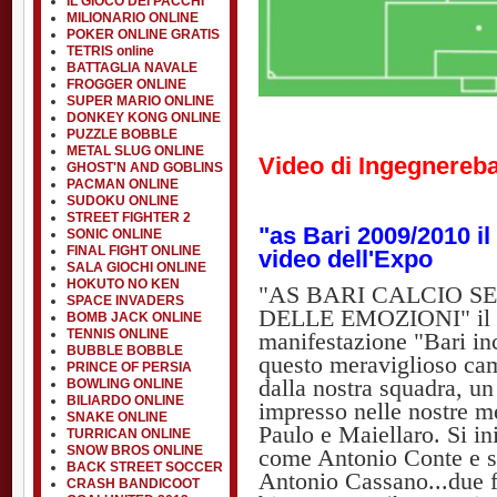
IL GIOCO DEI PACCHI
MILIONARIO ONLINE
POKER ONLINE GRATIS
TETRIS online
BATTAGLIA NAVALE
FROGGER ONLINE
SUPER MARIO ONLINE
DONKEY KONG ONLINE
PUZZLE BOBBLE
METAL SLUG ONLINE
Video di Ingegnereb
GHOST'N AND GOBLINS
PACMAN ONLINE
SUDOKU ONLINE
STREET FIGHTER 2
"as Bari 2009/2010 i
SONIC ONLINE
FINAL FIGHT ONLINE
video dell'Expo
SALA GIOCHI ONLINE
HOKUTO NO KEN
"AS BARI CALCIO SE
SPACE INVADERS
DELLE EMOZIONI" il vid
BOMB JACK ONLINE
TENNIS ONLINE
manifestazione "Bari inco
BUBBLE BOBBLE
questo meraviglioso cam
PRINCE OF PERSIA
dalla nostra squadra, un
BOWLING ONLINE
BILIARDO ONLINE
impresso nelle nostre me
SNAKE ONLINE
Paulo e Maiellaro. Si in
TURRICAN ONLINE
SNOW BROS ONLINE
come Antonio Conte e s
BACK STREET SOCCER
Antonio Cassano...due f
CRASH BANDICOOT