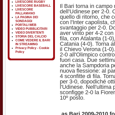
LIVESCORE RUGBY
Il Bari torna in campo 
LIVESCORE BASEBALL
LIVESCORE
dell'Udinese per 2-0. C
PALLAMANO
quello di ritorno, che
LA PAGINA DEI
con l'Inter capolista, 
SONDAGGI
PORTALI WEB
svantaggio per 2-0. D
VIDEO PUBBLICITARI
aver vinto per 4-2 con 
VIDEO DIVERTENTI
STORIA DEL CALCIO
fila, con Atalanta (1-0)
COME VEDERE IL BARI
Catania (4-0). Torna al
IN STREAMING
il Chievo Verona (1-0
Privacy Policy - Cookie
Policy
2-0 all'Olimpico contr
fuori casa. Due settim
anche la Sampdoria per
nuova flessione: al pa
4 sconfitte di fila. Tor
per 3-0, dopodiché ott
l'Udinese. Nell'ultima 
sconfigge 2-0 la Fioren
10º posto.
as Bari 2009-2010 f