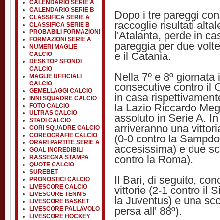
CALENDARIO SERIE A
CALENDARIO SERIE B
Dopo i tre pareggi con
CLASSIFICA SERIE A
raccoglie risultati alt
CLASSIFICA SERIE B
PROBABILI FORMAZIONI
l'Atalanta, perde in ca
FORMAZIONI SERIE A
pareggia per due volte
NUMERI MAGLIE
e il Catania.
CALCIO
DESKTOP SFONDI
CALCIO
Nella 7º e 8º giornata i
MAGLIE UFFICIALI
CALCIO
consecutive contro il 
GEMELLAGGI CALCIO
in casa rispettivamente
INNI SQUADRE CALCIO
la Lazio Riccardo Megg
FOTO CALCIO
ULTRAS CALCIO
assoluto in Serie A. In
STADI CALCIO
arriveranno una vittori
CORI SQUADRE CALCIO
COREOGRAFIE CALCIO
(0-0 contro la Sampdor
ORARI PARTITE SERIE A
accesissima) e due sco
GOAL INCREDIBILI
contro la Roma).
RASSEGNA STAMPA
QUOTE CALCIO
SUREBET
Il Bari, di seguito, co
PRONOSTICI CALCIO
LIVESCORE CALCIO
vittorie (2-1 contro il
LIVESCORE TENNIS
la Juventus) e una scon
LIVESCORE BASKET
persa all' 88º).
LIVESCORE PALLAVOLO
LIVESCORE HOCKEY