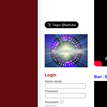
Login
Bari - 
Nome utente
Password
Ricordami