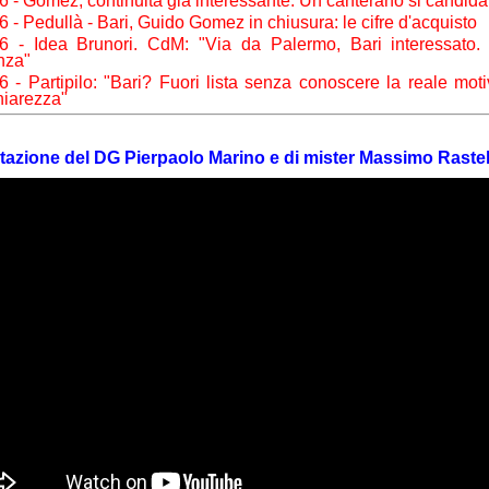
6 - Gomez, continuità già interessante. Un canterano si candida
6 - Pedullà - Bari, Guido Gomez in chiusura: le cifre d'acquisto
26 - Idea Brunori. CdM: "Via da Palermo, Bari interessato
nza"
6 - Partipilo: "Bari? Fuori lista senza conoscere la reale mot
hiarezza"
tazione del DG Pierpaolo Marino e di mister Massimo Rastel