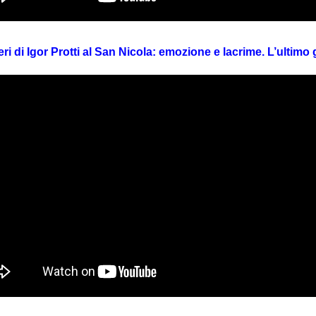
ri di Igor Protti al San Nicola: emozione e lacrime. L’ultimo g