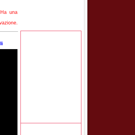
. Ha una
ivazione.
li