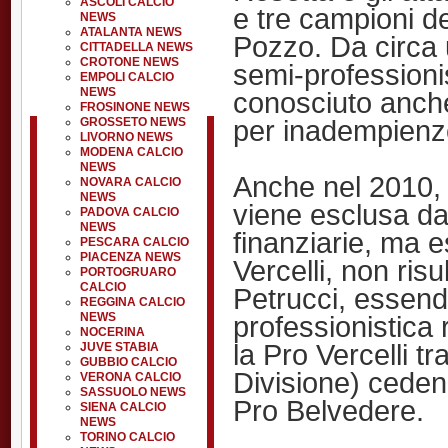
ASCOLI CALCIO
e tre campioni de
NEWS
ATALANTA NEWS
Pozzo. Da circa 
CITTADELLA NEWS
CROTONE NEWS
semi-professionis
EMPOLI CALCIO
NEWS
conosciuto anche
FROSINONE NEWS
per inadempienze
GROSSETO NEWS
LIVORNO NEWS
MODENA CALCIO
NEWS
Anche nel 2010, 
NOVARA CALCIO
NEWS
viene esclusa d
PADOVA CALCIO
NEWS
finanziarie, ma 
PESCARA CALCIO
PIACENZA NEWS
Vercelli, non ris
PORTOGRUARO
CALCIO
Petrucci, essendo
REGGINA CALCIO
NEWS
professionistica 
NOCERINA
la Pro Vercelli t
JUVE STABIA
GUBBIO CALCIO
Divisione) cedendo
VERONA CALCIO
SASSUOLO NEWS
Pro Belvedere.
SIENA CALCIO
NEWS
TORINO CALCIO