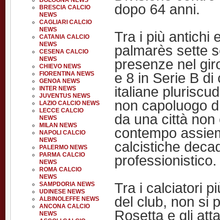
BOLOGNA NEWS
dopo 64 anni.
BRESCIA CALCIO
NEWS
CAGLIARI CALCIO
NEWS
Tra i più antichi e
CATANIA CALCIO
NEWS
palmarès sette sc
CESENA CALCIO
NEWS
presenze nel giro
CHIEVO NEWS
e 8 in Serie B di
FIORENTINA NEWS
GENOA NEWS
italiane pluriscu
INTER NEWS
JUVENTUS NEWS
non capoluogo di
LAZIO CALCIO NEWS
LECCE CALCIO
da una città non 
NEWS
MILAN NEWS
contempo assiem
NAPOLI CALCIO
NEWS
calcistiche decad
PALERMO NEWS
PARMA CALCIO
professionistico.
NEWS
ROMA CALCIO
NEWS
Tra i calciatori p
SAMPDORIA NEWS
UDINESE NEWS
del club, non si 
ALBINOLEFFE NEWS
ANCONA CALCIO
Rosetta e gli atta
NEWS