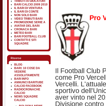
TRIBUTI AI GIOCATORI
BARI CALCIO 2009 2010
IL BARI DI VENTURA
IL BARI DI CONTE
NON SOLO BARI
Pro V
VIDEO TRIBUTI BARI
PROMOZIONE SERIE A
AVATAR DEL BARI
CRONACA BARI
METEO BARI
BARI FOOTBALL CLUB
CONTATTI E SITI
SQUADRE
Risorse
BLOG
BARI: 10 COSE DA
Il Football Club
VEDERE
come Pro Vercelli
ASSOLUTAMENTE
BARI INFO
Vercelli. L'attual
ANNUNCI BARITUBE
CALCIO FACEBOOK
sportivo dell'Uni
RADIOCRONACHE
CALCIO
aver vinto nel 20
NEWS SQUADRE
CALCIO
Divisione contro 