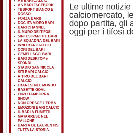
AS BARI CALCIO
Le ultime notizie 
AS BARI FACEBOOK
TBSPORT BIANCO E
calciomercato, le 
ROSSO
FORZA BARI!
dopo partita, gli 
DOC ITA VIDEO BARI
BARI CHANNEL
oggi per i tifosi d
IL MURO DEI TIFOSI
SINTESI PARTITE BARI
LA SQUADRA DEL BARI
INNO BARI CALCIO
CORI DEL BARI
GEMELLAGGI BARI
BARI DESKTOP e
SFONDI
STADIO SAN NICOLA
SITI BARI CALCIO
RITIRO DEL BARI
CALCIO
I BARESI NEL MONDO
BASETTE GOAL
ENZO TAMBORRA
SHOW
NON CRESCE L'ERBA
EMOZIONI BARI CALCIO
IL BARI A FUMETTI
MATARRESE NEL
PALLONE
BARI A DE LAURENTIIS:
TUTTA LA STORIA