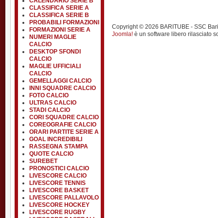
CALENDARIO SERIE B
CLASSIFICA SERIE A
CLASSIFICA SERIE B
PROBABILI FORMAZIONI
Copyright © 2026 BARITUBE - SSC Bari calci
FORMAZIONI SERIE A
Joomla!
è un software libero rilasciato s
NUMERI MAGLIE
CALCIO
DESKTOP SFONDI
CALCIO
MAGLIE UFFICIALI
CALCIO
GEMELLAGGI CALCIO
INNI SQUADRE CALCIO
FOTO CALCIO
ULTRAS CALCIO
STADI CALCIO
CORI SQUADRE CALCIO
COREOGRAFIE CALCIO
ORARI PARTITE SERIE A
GOAL INCREDIBILI
RASSEGNA STAMPA
QUOTE CALCIO
SUREBET
PRONOSTICI CALCIO
LIVESCORE CALCIO
LIVESCORE TENNIS
LIVESCORE BASKET
LIVESCORE PALLAVOLO
LIVESCORE HOCKEY
LIVESCORE RUGBY