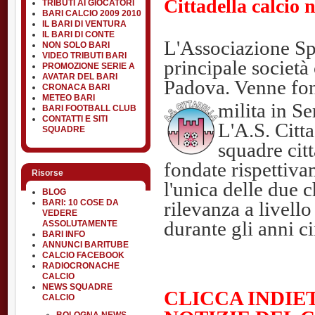
Cittadella calcio n
TRIBUTI AI GIOCATORI
BARI CALCIO 2009 2010
IL BARI DI VENTURA
IL BARI DI CONTE
L'Associazione Spo
NON SOLO BARI
VIDEO TRIBUTI BARI
principale società 
PROMOZIONE SERIE A
AVATAR DEL BARI
Padova. Venne fon
CRONACA BARI
METEO BARI
milita in Se
BARI FOOTBALL CLUB
CONTATTI E SITI
L'A.S. Citt
SQUADRE
squadre citt
fondate rispettiv
Risorse
l'unica delle due 
BLOG
rilevanza a livello
BARI: 10 COSE DA
VEDERE
durante gli anni c
ASSOLUTAMENTE
BARI INFO
ANNUNCI BARITUBE
CALCIO FACEBOOK
RADIOCRONACHE
CALCIO
NEWS SQUADRE
CLICCA INDIE
CALCIO