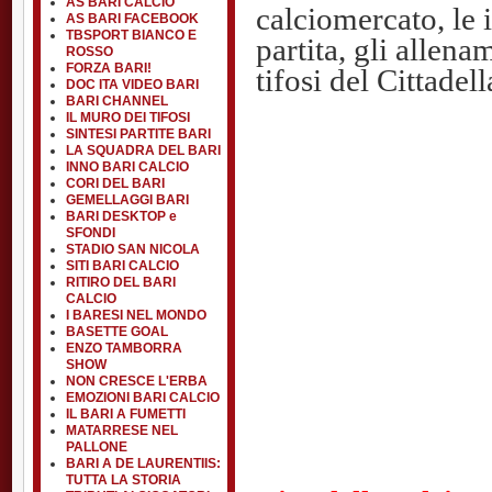
AS BARI CALCIO
calciomercato, le i
AS BARI FACEBOOK
TBSPORT BIANCO E
partita, gli allena
ROSSO
FORZA BARI!
tifosi del Cittadell
DOC ITA VIDEO BARI
BARI CHANNEL
IL MURO DEI TIFOSI
SINTESI PARTITE BARI
LA SQUADRA DEL BARI
INNO BARI CALCIO
CORI DEL BARI
GEMELLAGGI BARI
BARI DESKTOP e
SFONDI
STADIO SAN NICOLA
SITI BARI CALCIO
RITIRO DEL BARI
CALCIO
I BARESI NEL MONDO
BASETTE GOAL
ENZO TAMBORRA
SHOW
NON CRESCE L'ERBA
EMOZIONI BARI CALCIO
IL BARI A FUMETTI
MATARRESE NEL
PALLONE
BARI A DE LAURENTIIS:
TUTTA LA STORIA