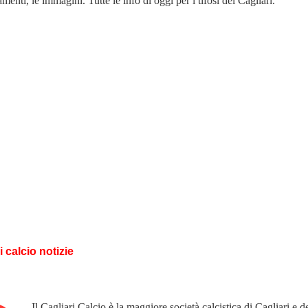
amenti, le immagini. Tutte le info di oggi per i tifosi del Cagliari.
i calcio notizie
Il Cagliari Calcio è la maggiore società calcistica di Cagliari e