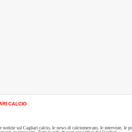
ARI CALCIO
 notizie sul Cagliari calcio, le news di calciomercato, le interviste, le p