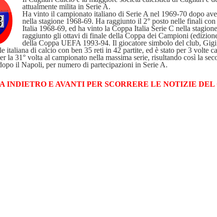
attualmente milita in Serie A.
Ha vinto il campionato italiano di Serie A nel 1969-70 dopo ave
nella stagione 1968-69. Ha raggiunto il 2° posto nelle finali con
Italia 1968-69, ed ha vinto la Coppa Italia Serie C nella stagi
raggiunto gli ottavi di finale della Coppa dei Campioni (edizione
della Coppa UEFA 1993-94. Il giocatore simbolo del club, Gigi 
 italiana di calcio con ben 35 reti in 42 partite, ed è stato per 3 volte c
 per la 31° volta al campionato nella massima serie, risultando così la 
, dopo il Napoli, per numero di partecipazioni in Serie A.
A INDIETRO E AVANTI PER SCORRERE LE NOTIZIE DEL