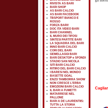
gli allen
RIVISTA AS BARI
BARI SHOP
AS BARI CALCIO
AS BARI FACEBOOK
TBSPORT BIANCO E
ROSSO
FORZA BARI!
DOC ITA VIDEO BARI
BARI CHANNEL
IL MURO DEI TIFOSI
SINTESI PARTITE BARI
LA SQUADRA DEL BARI
INNO BARI CALCIO
CORI DEL BARI
GEMELLAGGI BARI
BARI DESKTOP e SFONDI
STADIO SAN NICOLA
SITI BARI CALCIO
RITIRO DEL BARI CALCIO
I BARESI NEL MONDO
BASETTE GOAL
ENZO TAMBORRA SHOW
NON CRESCE L'ERBA
EMOZIONI BARI CALCIO
Cagliar
IL BARI A FUMETTI
MATARRESE NEL
PALLONE
BARI A DE LAURENTIIS:
TUTTA LA STORIA