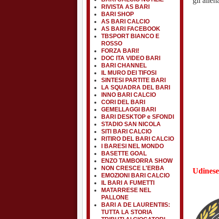
gli allen
RIVISTA AS BARI
BARI SHOP
AS BARI CALCIO
AS BARI FACEBOOK
TBSPORT BIANCO E
ROSSO
FORZA BARI!
DOC ITA VIDEO BARI
BARI CHANNEL
IL MURO DEI TIFOSI
SINTESI PARTITE BARI
LA SQUADRA DEL BARI
INNO BARI CALCIO
CORI DEL BARI
GEMELLAGGI BARI
BARI DESKTOP e SFONDI
STADIO SAN NICOLA
SITI BARI CALCIO
RITIRO DEL BARI CALCIO
I BARESI NEL MONDO
BASETTE GOAL
ENZO TAMBORRA SHOW
NON CRESCE L'ERBA
Udinese 
EMOZIONI BARI CALCIO
IL BARI A FUMETTI
MATARRESE NEL
PALLONE
BARI A DE LAURENTIIS:
TUTTA LA STORIA