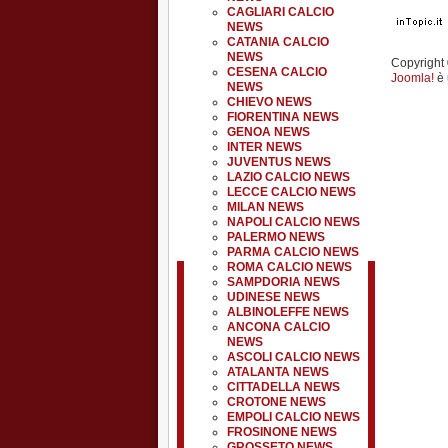
CAGLIARI CALCIO
NEWS
CATANIA CALCIO
NEWS
Copyright ©
CESENA CALCIO
Joomla!
è 
NEWS
CHIEVO NEWS
FIORENTINA NEWS
GENOA NEWS
INTER NEWS
JUVENTUS NEWS
LAZIO CALCIO NEWS
LECCE CALCIO NEWS
MILAN NEWS
NAPOLI CALCIO NEWS
PALERMO NEWS
PARMA CALCIO NEWS
ROMA CALCIO NEWS
SAMPDORIA NEWS
UDINESE NEWS
ALBINOLEFFE NEWS
ANCONA CALCIO
NEWS
ASCOLI CALCIO NEWS
ATALANTA NEWS
CITTADELLA NEWS
CROTONE NEWS
EMPOLI CALCIO NEWS
FROSINONE NEWS
GROSSETO NEWS