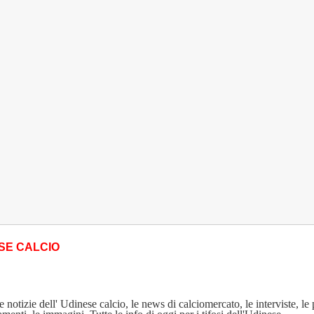
SE CALCIO
 notizie dell' Udinese calcio, le news di calciomercato, le interviste, le 