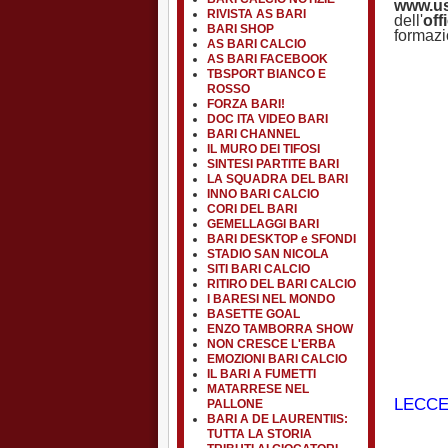
www.us
RIVISTA AS BARI
dell'
off
BARI SHOP
formazi
AS BARI CALCIO
AS BARI FACEBOOK
TBSPORT BIANCO E
ROSSO
FORZA BARI!
DOC ITA VIDEO BARI
BARI CHANNEL
IL MURO DEI TIFOSI
SINTESI PARTITE BARI
LA SQUADRA DEL BARI
INNO BARI CALCIO
CORI DEL BARI
GEMELLAGGI BARI
BARI DESKTOP e SFONDI
STADIO SAN NICOLA
SITI BARI CALCIO
RITIRO DEL BARI CALCIO
I BARESI NEL MONDO
BASETTE GOAL
ENZO TAMBORRA SHOW
NON CRESCE L'ERBA
EMOZIONI BARI CALCIO
IL BARI A FUMETTI
MATARRESE NEL
LECCE
PALLONE
BARI A DE LAURENTIIS:
TUTTA LA STORIA