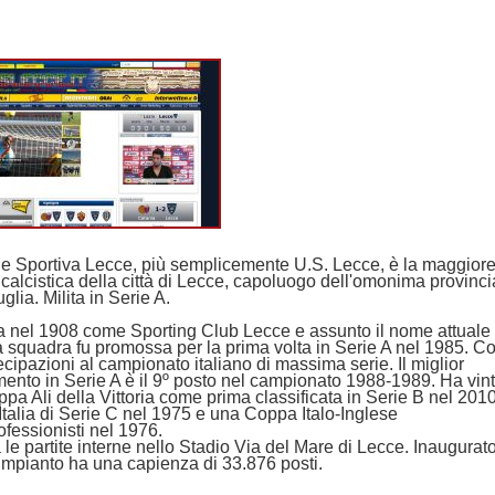
e Sportiva Lecce, più semplicemente U.S. Lecce, è la maggior
 calcistica della città di Lecce, capoluogo dell'omonima provinci
glia. Milita in Serie A.
 nel 1908 come Sporting Club Lecce e assunto il nome attuale 
a squadra fu promossa per la prima volta in Serie A nel 1985. C
ecipazioni al campionato italiano di massima serie. Il miglior
ento in Serie A è il 9º posto nel campionato 1988-1989. Ha vin
pa Ali della Vittoria come prima classificata in Serie B nel 201
talia di Serie C nel 1975 e una Coppa Italo-Inglese
fessionisti nel 1976.
 le partite interne nello Stadio Via del Mare di Lecce. Inaugurat
'impianto ha una capienza di 33.876 posti.