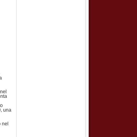
e
a
nel
onta
to
0, una
o nel