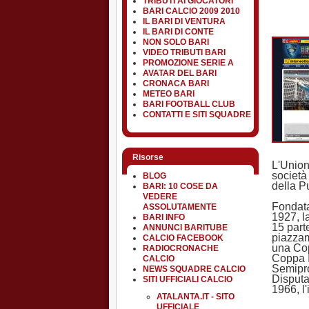
TRIBUTI AI GIOCATORI
BARI CALCIO 2009 2010
IL BARI DI VENTURA
IL BARI DI CONTE
NON SOLO BARI
VIDEO TRIBUTI BARI
PROMOZIONE SERIE A
AVATAR DEL BARI
CRONACA BARI
METEO BARI
BARI FOOTBALL CLUB
CONTATTI E SITI SQUADRE
Risorse
L'Union
società
BLOG
della Pu
BARI: 10 COSE DA
VEDERE
Fondata
ASSOLUTAMENTE
1927, l
BARI INFO
15 part
ANNUNCI BARITUBE
piazzam
CALCIO FACEBOOK
una Cop
RADIOCRONACHE
Coppa I
CALCIO
Semipro
NEWS SQUADRE CALCIO
Disputa
SITI UFFICIALI CALCIO
1966, l
ATALANTA.IT - SITO
UFFICIALE