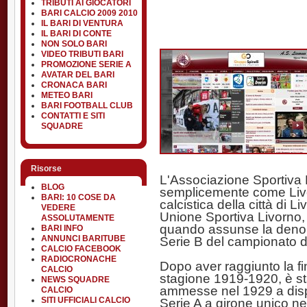
TRIBUTI AI GIOCATORI
BARI CALCIO 2009 2010
IL BARI DI VENTURA
IL BARI DI CONTE
NON SOLO BARI
VIDEO TRIBUTI BARI
PROMOZIONE SERIE A
AVATAR DEL BARI
CRONACA BARI
METEO BARI
BARI FOOTBALL CLUB
CONTATTI E SITI
SQUADRE
Risorse
L'Associazione Sportiva 
BLOG
semplicemente come Livor
BARI: 10 COSE DA
calcistica della città di 
VEDERE
Unione Sportiva Livorno,
ASSOLUTAMENTE
quando assunse la denomi
BARI INFO
Serie B del campionato di 
ANNUNCI BARITUBE
CALCIO FACEBOOK
RADIOCRONACHE
Dopo aver raggiunto la fi
CALCIO
stagione 1919-1920, è st
NEWS SQUADRE
ammesse nel 1929 a disp
CALCIO
Serie A a girone unico ne
SITI UFFICIALI CALCIO