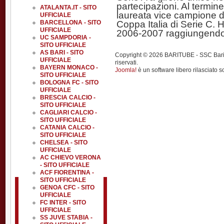
partecipazioni. Al termin
ATALANTA.IT - SITO
laureata vice campione d'
UFFICIALE
Coppa Italia di Serie C.
BARCELLONA - SITO
UFFICIALE
2006-2007 raggiungendo i
UC SAMPDORIA -
SITO UFFICIALE
AS BARI - SITO
Copyright © 2026 BARITUBE - SSC Bari calci
UFFICIALE
riservati.
BAYERN MONACO -
Joomla!
è un software libero rilasciato s
SITO UFFICIALE
BOLOGNA FC - SITO
UFFICIALE
BRESCIA CALCIO -
SITO UFFICIALE
CAGLIARI CALCIO -
SITO UFFICIALE
CATANIA CALCIO -
SITO UFFICIALE
CHELSEA - SITO
UFFICIALE
AC CHIEVO VERONA
- SITO UFFICIALE
ACF FIORENTINA -
SITO UFFICIALE
GENOA CFC - SITO
UFFICIALE
FC INTER - SITO
UFFICIALE
SS JUVE STABIA -