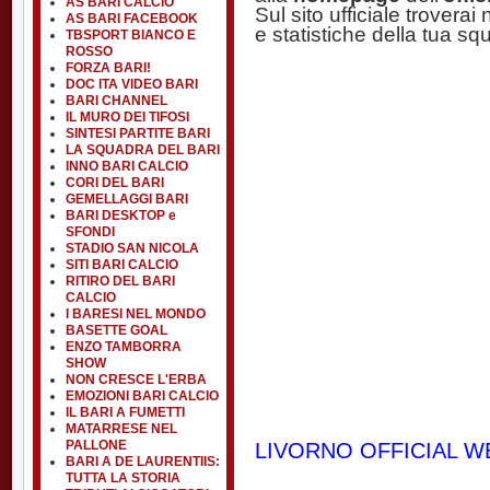
AS BARI CALCIO
Sul sito ufficiale troverai n
AS BARI FACEBOOK
e statistiche della tua sq
TBSPORT BIANCO E
ROSSO
FORZA BARI!
DOC ITA VIDEO BARI
BARI CHANNEL
IL MURO DEI TIFOSI
SINTESI PARTITE BARI
LA SQUADRA DEL BARI
INNO BARI CALCIO
CORI DEL BARI
GEMELLAGGI BARI
BARI DESKTOP e
SFONDI
STADIO SAN NICOLA
SITI BARI CALCIO
RITIRO DEL BARI
CALCIO
I BARESI NEL MONDO
BASETTE GOAL
ENZO TAMBORRA
SHOW
NON CRESCE L'ERBA
EMOZIONI BARI CALCIO
IL BARI A FUMETTI
MATARRESE NEL
PALLONE
LIVORNO OFFICIAL W
BARI A DE LAURENTIIS:
TUTTA LA STORIA