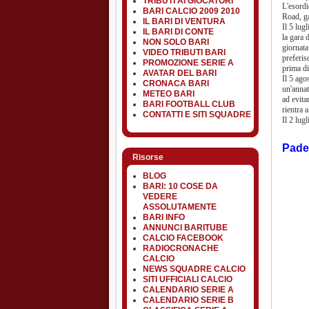
TRIBUTI AI GIOCATORI
L'esordi
BARI CALCIO 2009 2010
Road, ga
IL BARI DI VENTURA
Il 5 lug
IL BARI DI CONTE
la gara 
NON SOLO BARI
giornata
VIDEO TRIBUTI BARI
preferis
PROMOZIONE SERIE A
prima di
AVATAR DEL BARI
Il 5 ago
CRONACA BARI
un'annat
METEO BARI
ad evita
BARI FOOTBALL CLUB
rientra 
CONTATTI E SITI SQUADRE
Il 2 lug
Padel
Risorse
BLOG
BARI: 10 COSE DA
VEDERE
ASSOLUTAMENTE
BARI INFO
ANNUNCI BARITUBE
CALCIO FACEBOOK
RADIOCRONACHE
CALCIO
NEWS SQUADRE CALCIO
SITI UFFICIALI CALCIO
CALENDARIO SERIE A
CALENDARIO SERIE B