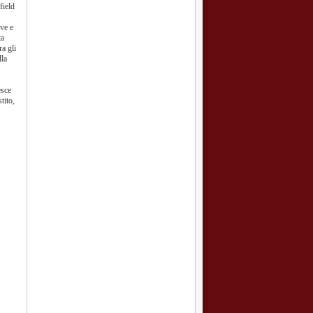
field
ive e
ta
ra gli
lla
esce
tito,