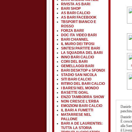
RIVISTA AS BARI
BARI SHOP
AS BARI CALCIO
AS BARI FACEBOOK
TBSPORT BIANCO E
ROSSO
FORZA BARI!
DOC ITA VIDEO BARI
BARI CHANNEL
IL MURO DEI TIFOSI
SINTESI PARTITE BARI
LA SQUADRA DEL BARI
INNO BARI CALCIO
CORI DEL BARI
GEMELLAGGI BARI
BARI DESKTOP e SFONDI
STADIO SAN NICOLA
SITI BARI CALCIO
RITIRO DEL BARI CALCIO
I BARESI NEL MONDO
BASETTE GOAL
ENZO TAMBORRA SHOW
NON CRESCE L'ERBA
EMOZIONI BARI CALCIO
Daniele 
IL BARI A FUMETTI
panchina
MATARRESE NEL
Daniele 
PALLONE
È cresci
BARI A DE LAURENTIIS:
alla Sam
TUTTA LA STORIA
il Liver