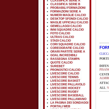
CLASSIFICA SERIE A
CLASSIFICA SERIE B
PROBABILI FORMAZIONI
FORMAZIONI SERIE A
NUMERI MAGLIE CALCIO
DESKTOP SFONDI CALCIO
MAGLIE UFFICIALI CALCIO
GEMELLAGGI CALCIO
INNI SQUADRE CALCIO
FOTO CALCIO
ULTRAS CALCIO
STADI CALCIO
CORI SQUADRE CALCIO
FORM
COREOGRAFIE CALCIO
ORARI PARTITE SERIE A
CLICC
GOAL INCREDIBILI
PORTI
RASSEGNA STAMPA
QUOTE CALCIO
DIFEN
SUREBET
PISA
PRONOSTICI CALCIO
LIVESCORE CALCIO
CENT
LIVESCORE TENNIS
ALMI
LIVESCORE BASKET
ATTA
LIVESCORE PALLAVOLO
ALL
:
LIVESCORE HOCKEY
LIVESCORE RUGBY
LIVESCORE BASEBALL
LIVESCORE PALLAMANO
LA PAGINA DEI SONDAGGI
PORTALI WEB