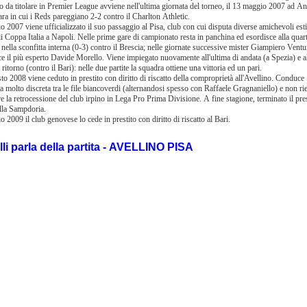
o da titolare in Premier League avviene nell'ultima giornata del torneo, il 13 maggio 2007 ad An
ra in cui i Reds pareggiano 2-2 contro il Charlton Athletic.
lio 2007 viene ufficializzato il suo passaggio al Pisa, club con cui disputa diverse amichevoli est
di Coppa Italia a Napoli. Nelle prime gare di campionato resta in panchina ed esordisce alla quar
 nella sconfitta interna (0-3) contro il Brescia; nelle giornate successive mister Giampiero Ventu
ce il più esperto Davide Morello. Viene impiegato nuovamente all'ultima di andata (a Spezia) e a
 ritorno (contro il Bari): nelle due partite la squadra ottiene una vittoria ed un pari.
sto 2008 viene ceduto in prestito con diritto di riscatto della comproprietà all'Avellino. Conduce
a molto discreta tra le file biancoverdi (alternandosi spesso con Raffaele Gragnaniello) e non ri
re la retrocessione del club irpino in Lega Pro Prima Divisione. A fine stagione, terminato il pres
alla Sampdoria.
lio 2009 il club genovese lo cede in prestito con diritto di riscatto al Bari.
li parla della partita - AVELLINO PISA