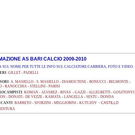
AZIONE AS BARI CALCIO 2009-2010
A SUL NOME PER TUTTE LE INFO SUL CALCIATORE:CARRIERA, FOTO E VIDEO.
ERI
:
GILLET
-
PADELLI
SORI
:
A. MASIELLO
-
S. MASIELLO
-
DIAMOUTENE
-
BONUCCI
-
BELMONTE
-
NO
-
RANOCCHIA
-
STELLINI
-
PARISI
ROCAMPISTI
:
KOMAN
-
ALVAREZ
-
RIVAS
-
GAZZI
-
ALLEGRETTI
-
GOSZTONY
RON
-
DONATI
-
DE VEZZE
-
KAMATA
-
LANGELLA
-
SESTU
-
DONDA
CCANTI
:
BARRETO
-
SFORZINI
-
MEGGIORINI
-
KUTUZOV
-
CASTILLO
VENTURA