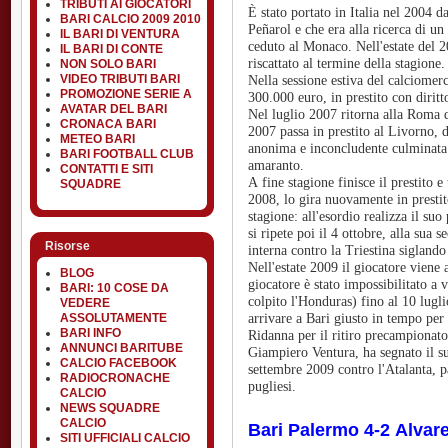
TRIBUTI AI GIOCATORI
È stato portato in Italia nel 2004 da
BARI CALCIO 2009 2010
Peñarol e che era alla ricerca di un
IL BARI DI VENTURA
ceduto al Monaco. Nell'estate del 2
IL BARI DI CONTE
riscattato al termine della stagione.
NON SOLO BARI
VIDEO TRIBUTI BARI
Nella sessione estiva del calciomerc
PROMOZIONE SERIE A
300.000 euro, in prestito con diritt
AVATAR DEL BARI
Nel luglio 2007 ritorna alla Roma do
CRONACA BARI
2007 passa in prestito al Livorno,
METEO BARI
anonima e inconcludente culminata 
BARI FOOTBALL CLUB
amaranto.
CONTATTI E SITI
A fine stagione finisce il prestito 
SQUADRE
2008, lo gira nuovamente in prestito
stagione: all'esordio realizza il su
si ripete poi il 4 ottobre, alla sua 
Risorse
interna contro la Triestina siglando 
Nell'estate 2009 il giocatore viene a
BLOG
giocatore è stato impossibilitato a v
BARI: 10 COSE DA
colpito l'Honduras) fino al 10 lugl
VEDERE
ASSOLUTAMENTE
arrivare a Bari giusto in tempo per
BARI INFO
Ridanna per il ritiro precampionato
ANNUNCI BARITUBE
Giampiero Ventura, ha segnato il s
CALCIO FACEBOOK
settembre 2009 contro l'Atalanta, p
RADIOCRONACHE
pugliesi.
CALCIO
NEWS SQUADRE
CALCIO
Bari Palermo 4-2 Alvare
SITI UFFICIALI CALCIO