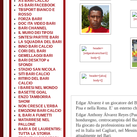
AS BARI CALCIO
AS BARI FACEBOOK
TBSPORT BIANCO E
ROSSO
FORZA BARI!
DOC ITA VIDEO BARI
BARI CHANNEL
IL MURO DEI TIFOSI
SINTESI PARTITE BARI
LA SQUADRA DEL BARI
INNO BARI CALCIO
CORI DEL BARI
GEMELLAGGI BARI
BARI DESKTOP e
SFONDI
STADIO SAN NICOLA
SITI BARI CALCIO
RITIRO DEL BARI
CALCIO
I BARESI NEL MONDO
BASETTE GOAL
ENZO TAMBORRA
SHOW
Edgar Alvarez è un giocatore del B
NON CRESCE L'ERBA
Pisa e nella Roma. E' un esterno ch
EMOZIONI BARI CALCIO
Edgar Anthony Álvarez Reyes (Puer
IL BARI A FUMETTI
MATARRESE NEL
honduregno, centrocampista del Bar
PALLONE
Ha giocato da professionista nel su
BARI A DE LAURENTIIS:
ed in Italia nel Cagliari, nel Messi
TUTTA LA STORIA
attualmente nel Bari.