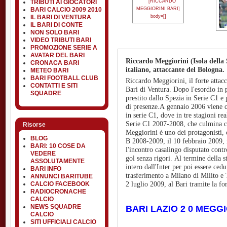
TRIBUTI AI GIOCATORI
BARI CALCIO 2009 2010
IL BARI DI VENTURA
IL BARI DI CONTE
NON SOLO BARI
VIDEO TRIBUTI BARI
PROMOZIONE SERIE A
AVATAR DEL BARI
Riccardo Meggiorini (Isola della 
CRONACA BARI
italiano, attaccante del Bologna.
METEO BARI
BARI FOOTBALL CLUB
Riccardo Meggiorini, il forte attaccante del Cittadella, passa nel 2009 al nuovo
CONTATTI E SITI
Bari di Ventura. Dopo l'esordio in prima squadra con l'Inter, viene ingaggiato in
SQUADRE
prestito dallo Spezia in Serie C1 e poi da
di presenze.A gennaio 2006 viene ceduto in c
in serie C1, dove in tre stagioni realizza oltre quaranta goa
Serie C1 2007-2008, che culmina con la promozione del Cittadella 
Risorse
Meggiorini è uno dei protagonisti, con 14 goal all'attivo.Nella stagione di Serie
BLOG
B 2008-2009, il 10 febbraio 2009, riesce a mettere a segno 4 reti durante
BARI: 10 COSE DA
l'incontro casalingo disputato contro l'Avellino concludendo la stagione con 18
VEDERE
gol senza rigori. Al termine della stagione il suo cartellino viene riscattato per
ASSOLUTAMENTE
intero dall'Inter per poi essere ceduto a titolo definitivo al Ge
BARI INFO
trasferimento a Milano di Milito e Thiago Motta. Il Genoa a sua volta lo gira, il
ANNUNCI BARITUBE
CALCIO FACEBOOK
2 luglio 2009, al Ba
RADIOCRONACHE
CALCIO
NEWS SQUADRE
BARI LAZIO 2 0 MEGG
CALCIO
SITI UFFICIALI CALCIO