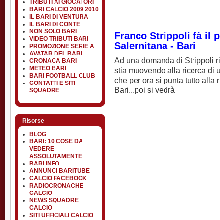
TRIBUTI AI GIOCATORI
BARI CALCIO 2009 2010
IL BARI DI VENTURA
IL BARI DI CONTE
NON SOLO BARI
Franco Strippoli fà il 
VIDEO TRIBUTI BARI
Salernitana - Bari
PROMOZIONE SERIE A
AVATAR DEL BARI
Ad una domanda di Strippoli riv
CRONACA BARI
METEO BARI
stia muovendo alla ricerca di 
BARI FOOTBALL CLUB
che per ora si punta tutto alla 
CONTATTI E SITI
Bari...poi si vedrà
SQUADRE
Risorse
BLOG
BARI: 10 COSE DA
VEDERE
ASSOLUTAMENTE
BARI INFO
ANNUNCI BARITUBE
CALCIO FACEBOOK
RADIOCRONACHE
CALCIO
NEWS SQUADRE
CALCIO
SITI UFFICIALI CALCIO