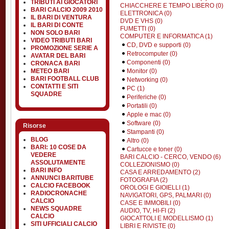
TRIBUTI AI GIOCATORI
CHIACCHERE E TEMPO LIBERO (0)
BARI CALCIO 2009 2010
ELETTRONICA (0)
IL BARI DI VENTURA
DVD E VHS (0)
IL BARI DI CONTE
FUMETTI (0)
NON SOLO BARI
COMPUTER E INFORMATICA (1)
VIDEO TRIBUTI BARI
CD, DVD e supporti (0)
PROMOZIONE SERIE A
Retrocomputer (0)
AVATAR DEL BARI
Componenti (0)
CRONACA BARI
Monitor (0)
METEO BARI
BARI FOOTBALL CLUB
Networking (0)
CONTATTI E SITI
PC (1)
SQUADRE
Periferiche (0)
Portatili (0)
Apple e mac (0)
Software (0)
Risorse
Stampanti (0)
BLOG
Altro (0)
BARI: 10 COSE DA
Cartucce e toner (0)
VEDERE
BARI CALCIO - CERCO, VENDO (6)
ASSOLUTAMENTE
COLLEZIONISMO (0)
BARI INFO
CASA E ARREDAMENTO (2)
ANNUNCI BARITUBE
FOTOGRAFIA (2)
CALCIO FACEBOOK
OROLOGI E GIOIELLI (1)
RADIOCRONACHE
NAVIGATORI, GPS, PALMARI (0)
CALCIO
CASE E IMMOBILI (0)
NEWS SQUADRE
AUDIO, TV, HI-FI (2)
CALCIO
GIOCATTOLI E MODELLISMO (1)
SITI UFFICIALI CALCIO
LIBRI E RIVISTE (0)