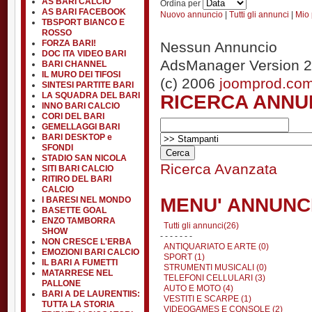
AS BARI CALCIO
Ordina per
AS BARI FACEBOOK
Nuovo annuncio
|
Tutti gli annunci
|
Mio 
TBSPORT BIANCO E
ROSSO
FORZA BARI!
Nessun Annuncio
DOC ITA VIDEO BARI
AdsManager Version 2
BARI CHANNEL
IL MURO DEI TIFOSI
(c) 2006
joomprod.co
SINTESI PARTITE BARI
RICERCA ANNU
LA SQUADRA DEL BARI
INNO BARI CALCIO
CORI DEL BARI
GEMELLAGGI BARI
BARI DESKTOP e
SFONDI
STADIO SAN NICOLA
Ricerca Avanzata
SITI BARI CALCIO
RITIRO DEL BARI
CALCIO
MENU' ANNUNC
I BARESI NEL MONDO
BASETTE GOAL
ENZO TAMBORRA
Tutti gli annunci(26)
SHOW
- - - - - - -
NON CRESCE L'ERBA
ANTIQUARIATO E ARTE (0)
EMOZIONI BARI CALCIO
SPORT (1)
IL BARI A FUMETTI
STRUMENTI MUSICALI (0)
MATARRESE NEL
TELEFONI CELLULARI (3)
PALLONE
AUTO E MOTO (4)
BARI A DE LAURENTIIS:
VESTITI E SCARPE (1)
TUTTA LA STORIA
VIDEOGAMES E CONSOLE (2)