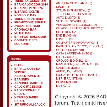
TRIBUTI AI GIOCATORI
ANTIQUARIATO E ARTE (0)
BARI CALCIO 2009 2010
SPORT (1)
IL BARI DI VENTURA
STRUMENTI MUSICALI (0)
IL BARI DI CONTE
TELEFONI CELLULARI (3)
NON SOLO BARI
AUTO E MOTO (4)
VIDEO TRIBUTI BARI
VESTITI E SCARPE (1)
PROMOZIONE SERIE A
VIDEOGAMES E CONSOLE (2)
AVATAR DEL BARI
CHIACCHERE E TEMPO LIBERO (0)
CRONACA BARI
ELETTRONICA (0)
METEO BARI
DVD E VHS (0)
BARI FOOTBALL CLUB
FUMETTI (0)
CONTATTI E SITI
COMPUTER E INFORMATICA (1)
SQUADRE
BARI CALCIO - CERCO, VENDO (6)
COLLEZIONISMO (0)
CASA E ARREDAMENTO (2)
FOTOGRAFIA (2)
Risorse
OROLOGI E GIOIELLI (1)
NAVIGATORI, GPS, PALMARI (0)
BLOG
CASE E IMMOBILI (0)
BARI: 10 COSE DA
AUDIO, TV, HI-FI (2)
VEDERE
GIOCATTOLI E MODELLISMO (1)
ASSOLUTAMENTE
LIBRI E RIVISTE (0)
BARI INFO
PERSONALI (0)
ANNUNCI BARITUBE
MUSICA (0)
CALCIO FACEBOOK
RADIOCRONACHE
CALCIO
Copyright © 2026 BARIT
NEWS SQUADRE
CALCIO
forum. Tutti i diritti rise
SITI UFFICIALI CALCIO