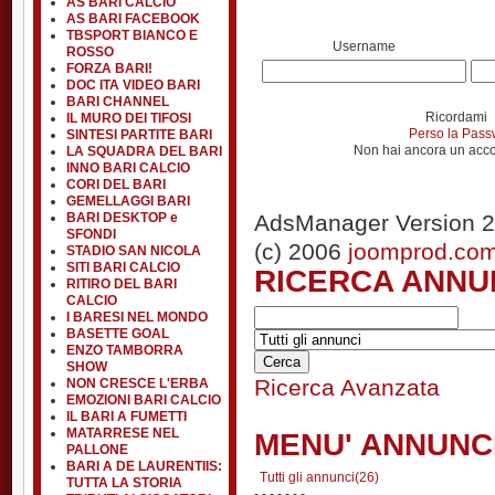
AS BARI CALCIO
AS BARI FACEBOOK
TBSPORT BIANCO E
Username
ROSSO
FORZA BARI!
DOC ITA VIDEO BARI
BARI CHANNEL
Ricordami
IL MURO DEI TIFOSI
Perso la Pas
SINTESI PARTITE BARI
Non hai ancora un acc
LA SQUADRA DEL BARI
INNO BARI CALCIO
CORI DEL BARI
GEMELLAGGI BARI
BARI DESKTOP e
AdsManager Version 2
SFONDI
(c) 2006
joomprod.co
STADIO SAN NICOLA
SITI BARI CALCIO
RICERCA ANNU
RITIRO DEL BARI
CALCIO
I BARESI NEL MONDO
BASETTE GOAL
ENZO TAMBORRA
SHOW
Ricerca Avanzata
NON CRESCE L'ERBA
EMOZIONI BARI CALCIO
IL BARI A FUMETTI
MATARRESE NEL
MENU' ANNUNC
PALLONE
BARI A DE LAURENTIIS:
Tutti gli annunci(26)
TUTTA LA STORIA
- - - - - - -