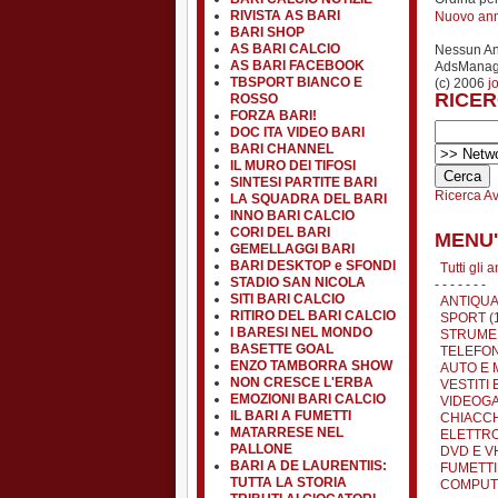
RIVISTA AS BARI
Nuovo an
BARI SHOP
AS BARI CALCIO
Nessun A
AS BARI FACEBOOK
AdsManage
TBSPORT BIANCO E
(c) 2006
j
RICER
ROSSO
FORZA BARI!
DOC ITA VIDEO BARI
BARI CHANNEL
IL MURO DEI TIFOSI
SINTESI PARTITE BARI
Ricerca A
LA SQUADRA DEL BARI
INNO BARI CALCIO
CORI DEL BARI
MENU'
GEMELLAGGI BARI
BARI DESKTOP e SFONDI
Tutti gli 
STADIO SAN NICOLA
- - - - - - -
SITI BARI CALCIO
ANTIQUA
RITIRO DEL BARI CALCIO
SPORT (
I BARESI NEL MONDO
STRUMEN
BASETTE GOAL
TELEFON
ENZO TAMBORRA SHOW
AUTO E 
NON CRESCE L'ERBA
VESTITI 
EMOZIONI BARI CALCIO
VIDEOGA
IL BARI A FUMETTI
CHIACCH
MATARRESE NEL
ELETTRO
PALLONE
DVD E VH
BARI A DE LAURENTIIS:
FUMETTI 
TUTTA LA STORIA
COMPUTE