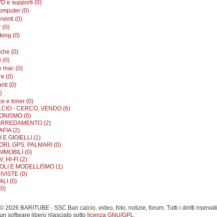
D e supporti (0)
omputer (0)
enti (0)
 (0)
king (0)
iche (0)
i (0)
e mac (0)
e (0)
nti (0)
)
e e toner (0)
LCIO - CERCO, VENDO (6)
ONISMO (0)
ARREDAMENTO (2)
FIA (2)
E GIOIELLI (1)
RI, GPS, PALMARI (0)
MMOBILI (0)
, HI-FI (2)
OLI E MODELLISMO (1)
IVISTE (0)
LI (0)
0)
 2026 BARITUBE - SSC Bari calcio, video, foto, notizie, forum. Tutti i diritti riservati
un software libero rilasciato sotto
licenza GNU/GPL
.