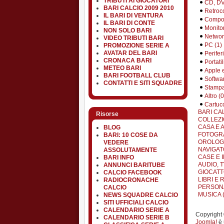
TRIBUTI AI GIOCATORI
CD, DV
BARI CALCIO 2009 2010
Retroc
IL BARI DI VENTURA
Compon
IL BARI DI CONTE
Monitor
NON SOLO BARI
Networ
VIDEO TRIBUTI BARI
PC (1)
PROMOZIONE SERIE A
AVATAR DEL BARI
Perifer
CRONACA BARI
Portatil
METEO BARI
Apple 
BARI FOOTBALL CLUB
Softwar
CONTATTI E SITI SQUADRE
Stampa
Altro (0
Cartucc
BARI CA
Risorse
COLLEZI
CASA E 
BLOG
FOTOGRA
BARI: 10 COSE DA
OROLOGI 
VEDERE
NAVIGATO
ASSOLUTAMENTE
CASE E I
BARI INFO
AUDIO, TV
ANNUNCI BARITUBE
GIOCATT
CALCIO FACEBOOK
LIBRI E R
RADIOCRONACHE
PERSONA
CALCIO
MUSICA (
NEWS SQUADRE CALCIO
SITI UFFICIALI CALCIO
CALENDARIO SERIE A
Copyright ©
CALENDARIO SERIE B
Joomla!
è 