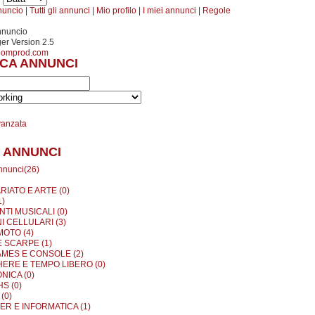
nuncio
|
Tutti gli annunci
|
Mio profilo
|
I miei annunci
|
Regole
nnuncio
r Version 2.5
oomprod.com
CA ANNUNCI
vanzata
 ANNUNCI
annunci(26)
RIATO E ARTE (0)
1)
TI MUSICALI (0)
I CELLULARI (3)
MOTO (4)
E SCARPE (1)
MES E CONSOLE (2)
ERE E TEMPO LIBERO (0)
NICA (0)
S (0)
(0)
R E INFORMATICA (1)