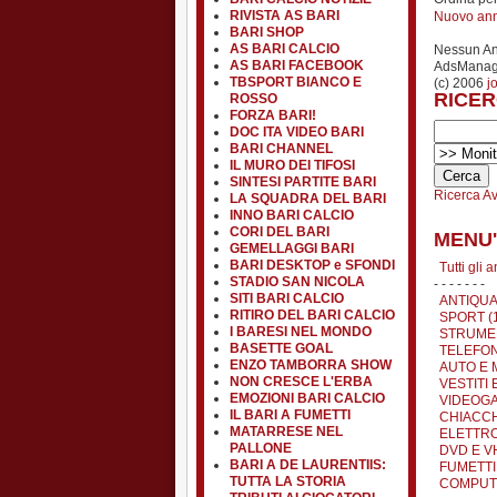
RIVISTA AS BARI
Nuovo an
BARI SHOP
AS BARI CALCIO
Nessun A
AS BARI FACEBOOK
AdsManage
TBSPORT BIANCO E
(c) 2006
j
RICER
ROSSO
FORZA BARI!
DOC ITA VIDEO BARI
BARI CHANNEL
IL MURO DEI TIFOSI
SINTESI PARTITE BARI
Ricerca A
LA SQUADRA DEL BARI
INNO BARI CALCIO
CORI DEL BARI
MENU'
GEMELLAGGI BARI
BARI DESKTOP e SFONDI
Tutti gli 
STADIO SAN NICOLA
- - - - - - -
SITI BARI CALCIO
ANTIQUA
RITIRO DEL BARI CALCIO
SPORT (
I BARESI NEL MONDO
STRUMEN
BASETTE GOAL
TELEFON
ENZO TAMBORRA SHOW
AUTO E 
NON CRESCE L'ERBA
VESTITI 
EMOZIONI BARI CALCIO
VIDEOGA
IL BARI A FUMETTI
CHIACCH
MATARRESE NEL
ELETTRO
PALLONE
DVD E VH
BARI A DE LAURENTIIS:
FUMETTI 
TUTTA LA STORIA
COMPUTE