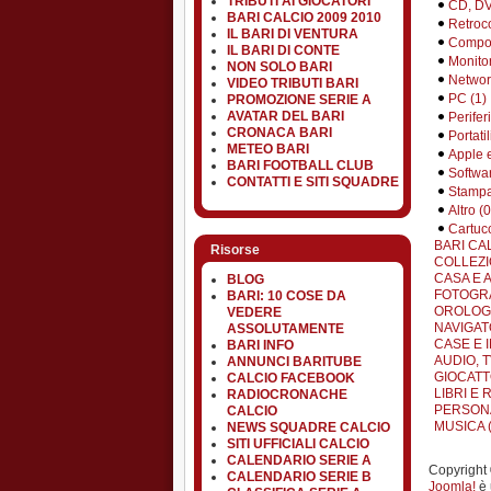
TRIBUTI AI GIOCATORI
CD, DV
BARI CALCIO 2009 2010
Retroc
IL BARI DI VENTURA
Compon
IL BARI DI CONTE
Monitor
NON SOLO BARI
Networ
VIDEO TRIBUTI BARI
PC (1)
PROMOZIONE SERIE A
AVATAR DEL BARI
Perifer
CRONACA BARI
Portatil
METEO BARI
Apple 
BARI FOOTBALL CLUB
Softwar
CONTATTI E SITI SQUADRE
Stampa
Altro (0
Cartucc
BARI CA
Risorse
COLLEZI
CASA E 
BLOG
FOTOGRA
BARI: 10 COSE DA
OROLOGI 
VEDERE
NAVIGATO
ASSOLUTAMENTE
CASE E I
BARI INFO
AUDIO, TV
ANNUNCI BARITUBE
GIOCATT
CALCIO FACEBOOK
LIBRI E R
RADIOCRONACHE
PERSONA
CALCIO
MUSICA (
NEWS SQUADRE CALCIO
SITI UFFICIALI CALCIO
CALENDARIO SERIE A
Copyright ©
CALENDARIO SERIE B
Joomla!
è 