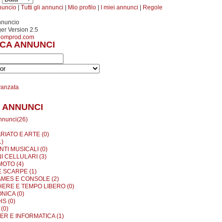
nuncio
|
Tutti gli annunci
|
Mio profilo
|
I miei annunci
|
Regole
nnuncio
r Version 2.5
oomprod.com
CA ANNUNCI
vanzata
 ANNUNCI
annunci(26)
RIATO E ARTE (0)
1)
TI MUSICALI (0)
I CELLULARI (3)
MOTO (4)
E SCARPE (1)
MES E CONSOLE (2)
ERE E TEMPO LIBERO (0)
NICA (0)
S (0)
(0)
R E INFORMATICA (1)