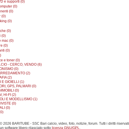
D e supporti (0)
omputer (0)
enti (0)
 (0)
king (0)
iche (0)
i (0)
e mac (0)
e (0)
nti (0)
)
e e toner (0)
LCIO - CERCO, VENDO (6)
ONISMO (0)
ARREDAMENTO (2)
FIA (2)
E GIOIELLI (1)
RI, GPS, PALMARI (0)
MMOBILI (0)
, HI-FI (2)
OLI E MODELLISMO (1)
IVISTE (0)
LI (0)
0)
 2026 BARITUBE - SSC Bari calcio, video, foto, notizie, forum. Tutti i diritti riservati
un software libero rilasciato sotto
licenza GNU/GPL
.