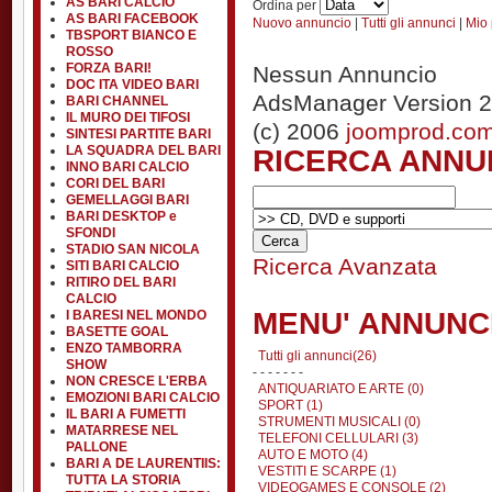
AS BARI CALCIO
Ordina per
AS BARI FACEBOOK
Nuovo annuncio
|
Tutti gli annunci
|
Mio 
TBSPORT BIANCO E
ROSSO
FORZA BARI!
Nessun Annuncio
DOC ITA VIDEO BARI
AdsManager Version 2
BARI CHANNEL
IL MURO DEI TIFOSI
(c) 2006
joomprod.co
SINTESI PARTITE BARI
RICERCA ANNU
LA SQUADRA DEL BARI
INNO BARI CALCIO
CORI DEL BARI
GEMELLAGGI BARI
BARI DESKTOP e
SFONDI
STADIO SAN NICOLA
Ricerca Avanzata
SITI BARI CALCIO
RITIRO DEL BARI
CALCIO
MENU' ANNUNC
I BARESI NEL MONDO
BASETTE GOAL
ENZO TAMBORRA
Tutti gli annunci(26)
SHOW
- - - - - - -
NON CRESCE L'ERBA
ANTIQUARIATO E ARTE (0)
EMOZIONI BARI CALCIO
SPORT (1)
IL BARI A FUMETTI
STRUMENTI MUSICALI (0)
MATARRESE NEL
TELEFONI CELLULARI (3)
PALLONE
AUTO E MOTO (4)
BARI A DE LAURENTIIS:
VESTITI E SCARPE (1)
TUTTA LA STORIA
VIDEOGAMES E CONSOLE (2)