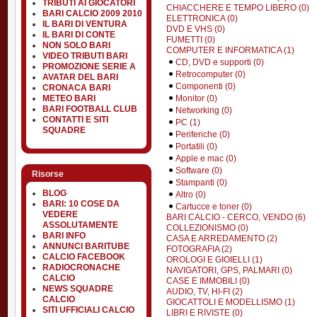
TRIBUTI AI GIOCATORI
CHIACCHERE E TEMPO LIBERO (0)
BARI CALCIO 2009 2010
ELETTRONICA (0)
IL BARI DI VENTURA
DVD E VHS (0)
IL BARI DI CONTE
FUMETTI (0)
NON SOLO BARI
COMPUTER E INFORMATICA (1)
VIDEO TRIBUTI BARI
CD, DVD e supporti (0)
PROMOZIONE SERIE A
Retrocomputer (0)
AVATAR DEL BARI
Componenti (0)
CRONACA BARI
Monitor (0)
METEO BARI
BARI FOOTBALL CLUB
Networking (0)
CONTATTI E SITI
PC (1)
SQUADRE
Periferiche (0)
Portatili (0)
Apple e mac (0)
Software (0)
Risorse
Stampanti (0)
BLOG
Altro (0)
BARI: 10 COSE DA
Cartucce e toner (0)
VEDERE
BARI CALCIO - CERCO, VENDO (6)
ASSOLUTAMENTE
COLLEZIONISMO (0)
BARI INFO
CASA E ARREDAMENTO (2)
ANNUNCI BARITUBE
FOTOGRAFIA (2)
CALCIO FACEBOOK
OROLOGI E GIOIELLI (1)
RADIOCRONACHE
NAVIGATORI, GPS, PALMARI (0)
CALCIO
CASE E IMMOBILI (0)
NEWS SQUADRE
AUDIO, TV, HI-FI (2)
CALCIO
GIOCATTOLI E MODELLISMO (1)
SITI UFFICIALI CALCIO
LIBRI E RIVISTE (0)