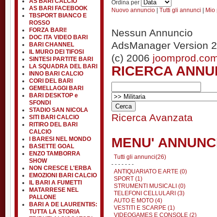
AS BARI CALCIO
Ordina per
AS BARI FACEBOOK
Nuovo annuncio
|
Tutti gli annunci
|
Mio 
TBSPORT BIANCO E
ROSSO
FORZA BARI!
Nessun Annuncio
DOC ITA VIDEO BARI
AdsManager Version 2
BARI CHANNEL
IL MURO DEI TIFOSI
(c) 2006
joomprod.co
SINTESI PARTITE BARI
RICERCA ANNU
LA SQUADRA DEL BARI
INNO BARI CALCIO
CORI DEL BARI
GEMELLAGGI BARI
BARI DESKTOP e
SFONDI
STADIO SAN NICOLA
Ricerca Avanzata
SITI BARI CALCIO
RITIRO DEL BARI
CALCIO
MENU' ANNUNC
I BARESI NEL MONDO
BASETTE GOAL
ENZO TAMBORRA
Tutti gli annunci(26)
SHOW
- - - - - - -
NON CRESCE L'ERBA
ANTIQUARIATO E ARTE (0)
EMOZIONI BARI CALCIO
SPORT (1)
IL BARI A FUMETTI
STRUMENTI MUSICALI (0)
MATARRESE NEL
TELEFONI CELLULARI (3)
PALLONE
AUTO E MOTO (4)
BARI A DE LAURENTIIS:
VESTITI E SCARPE (1)
TUTTA LA STORIA
VIDEOGAMES E CONSOLE (2)