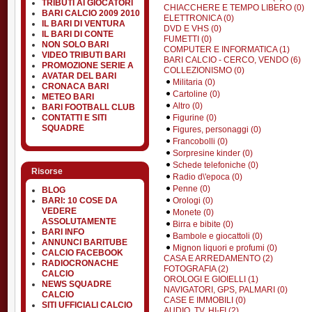
TRIBUTI AI GIOCATORI
CHIACCHERE E TEMPO LIBERO (0)
BARI CALCIO 2009 2010
ELETTRONICA (0)
IL BARI DI VENTURA
DVD E VHS (0)
IL BARI DI CONTE
FUMETTI (0)
NON SOLO BARI
COMPUTER E INFORMATICA (1)
VIDEO TRIBUTI BARI
BARI CALCIO - CERCO, VENDO (6)
PROMOZIONE SERIE A
COLLEZIONISMO (0)
AVATAR DEL BARI
Militaria (0)
CRONACA BARI
Cartoline (0)
METEO BARI
Altro (0)
BARI FOOTBALL CLUB
Figurine (0)
CONTATTI E SITI
SQUADRE
Figures, personaggi (0)
Francobolli (0)
Sorpresine kinder (0)
Schede telefoniche (0)
Risorse
Radio d\'epoca (0)
Penne (0)
BLOG
Orologi (0)
BARI: 10 COSE DA
VEDERE
Monete (0)
ASSOLUTAMENTE
Birra e bibite (0)
BARI INFO
Bambole e giocattoli (0)
ANNUNCI BARITUBE
Mignon liquori e profumi (0)
CALCIO FACEBOOK
CASA E ARREDAMENTO (2)
RADIOCRONACHE
FOTOGRAFIA (2)
CALCIO
OROLOGI E GIOIELLI (1)
NEWS SQUADRE
NAVIGATORI, GPS, PALMARI (0)
CALCIO
CASE E IMMOBILI (0)
SITI UFFICIALI CALCIO
AUDIO, TV, HI-FI (2)