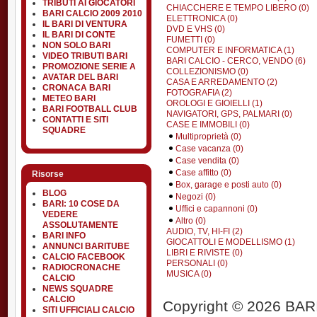
TRIBUTI AI GIOCATORI
CHIACCHERE E TEMPO LIBERO (0)
BARI CALCIO 2009 2010
ELETTRONICA (0)
IL BARI DI VENTURA
DVD E VHS (0)
IL BARI DI CONTE
FUMETTI (0)
NON SOLO BARI
COMPUTER E INFORMATICA (1)
VIDEO TRIBUTI BARI
BARI CALCIO - CERCO, VENDO (6)
PROMOZIONE SERIE A
COLLEZIONISMO (0)
AVATAR DEL BARI
CASA E ARREDAMENTO (2)
CRONACA BARI
FOTOGRAFIA (2)
METEO BARI
OROLOGI E GIOIELLI (1)
BARI FOOTBALL CLUB
NAVIGATORI, GPS, PALMARI (0)
CONTATTI E SITI
CASE E IMMOBILI (0)
SQUADRE
Multiproprietà (0)
Case vacanza (0)
Case vendita (0)
Case affitto (0)
Risorse
Box, garage e posti auto (0)
BLOG
Negozi (0)
BARI: 10 COSE DA
Uffici e capannoni (0)
VEDERE
Altro (0)
ASSOLUTAMENTE
AUDIO, TV, HI-FI (2)
BARI INFO
GIOCATTOLI E MODELLISMO (1)
ANNUNCI BARITUBE
LIBRI E RIVISTE (0)
CALCIO FACEBOOK
PERSONALI (0)
RADIOCRONACHE
MUSICA (0)
CALCIO
NEWS SQUADRE
CALCIO
Copyright © 2026 BARIT
SITI UFFICIALI CALCIO