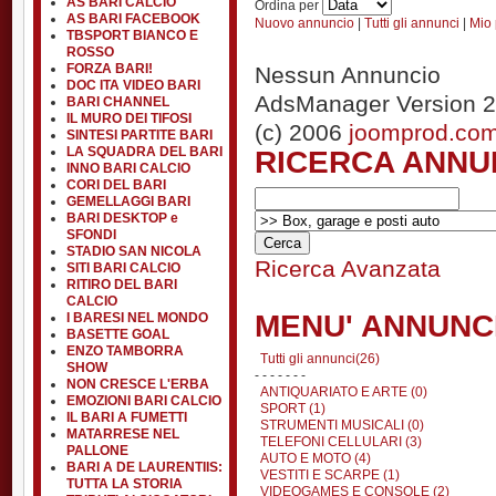
AS BARI CALCIO
Ordina per
AS BARI FACEBOOK
Nuovo annuncio
|
Tutti gli annunci
|
Mio 
TBSPORT BIANCO E
ROSSO
FORZA BARI!
Nessun Annuncio
DOC ITA VIDEO BARI
AdsManager Version 2
BARI CHANNEL
IL MURO DEI TIFOSI
(c) 2006
joomprod.co
SINTESI PARTITE BARI
RICERCA ANNU
LA SQUADRA DEL BARI
INNO BARI CALCIO
CORI DEL BARI
GEMELLAGGI BARI
BARI DESKTOP e
SFONDI
STADIO SAN NICOLA
Ricerca Avanzata
SITI BARI CALCIO
RITIRO DEL BARI
CALCIO
MENU' ANNUNC
I BARESI NEL MONDO
BASETTE GOAL
ENZO TAMBORRA
Tutti gli annunci(26)
SHOW
- - - - - - -
NON CRESCE L'ERBA
ANTIQUARIATO E ARTE (0)
EMOZIONI BARI CALCIO
SPORT (1)
IL BARI A FUMETTI
STRUMENTI MUSICALI (0)
MATARRESE NEL
TELEFONI CELLULARI (3)
PALLONE
AUTO E MOTO (4)
BARI A DE LAURENTIIS:
VESTITI E SCARPE (1)
TUTTA LA STORIA
VIDEOGAMES E CONSOLE (2)