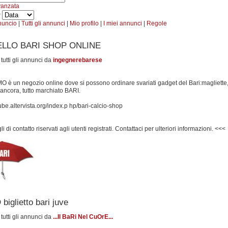
vanzata
r
nuncio
|
Tutti gli annunci
|
Mio profilo
|
I miei annunci
|
Regole
LLO BARI SHOP ONLINE
 tutti gli annunci da
ingegnerebarese
O è un negozio online dove si possono ordinare svariati gadget del Bari:magliette, f
o ancora, tutto marchiato BARI.
tube.altervista.org/index.p hp/bari-calcio-shop
i di contatto riservati agli utenti registrati. Contattaci per ulteriori informazioni. <<<
iglietto bari juve
 tutti gli annunci da
...Il BaRi Nel CuOrE...