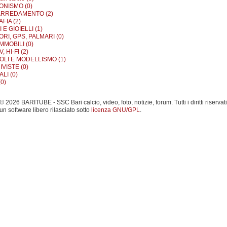
ONISMO (0)
ARREDAMENTO (2)
FIA (2)
E GIOIELLI (1)
RI, GPS, PALMARI (0)
MMOBILI (0)
, HI-FI (2)
OLI E MODELLISMO (1)
IVISTE (0)
LI (0)
0)
 2026 BARITUBE - SSC Bari calcio, video, foto, notizie, forum. Tutti i diritti riservati
un software libero rilasciato sotto
licenza GNU/GPL
.