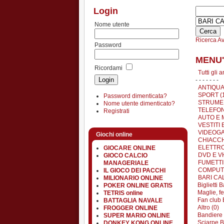
Login
Nome utente
Ricerca A
Password
MENU'
Ricordami
Tutti gli 
- - - - - - -
ANTIQUA
SPORT (
Password dimenticata?
STRUMEN
Nome utente dimenticato?
TELEFON
Registrati
AUTO E 
VESTITI 
VIDEOGA
Giochi online
CHIACCH
ELETTRO
GIOCARE ONLINE
DVD E VH
GIOCO CALCIO
FUMETTI 
MANAGERIALE
COMPUTE
IL GIOCO DEI PACCHI
BARI CA
MILIONARIO ONLINE
Biglietti B
POKER ONLINE GRATIS
Maglie, fe
TETRIS online
Fan club B
BATTAGLIA NAVALE
Altro (0)
FROGGER ONLINE
Bandiere 
SUPER MARIO ONLINE
Sciarpe Ba
DONKEY KONG ONLINE