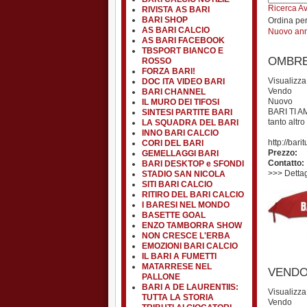
Ricerca A
RIVISTA AS BARI
BARI SHOP
Ordina pe
AS BARI CALCIO
Nuovo an
AS BARI FACEBOOK
TBSPORT BIANCO E
OMBRE
ROSSO
FORZA BARI!
Visualizza
DOC ITA VIDEO BARI
Vendo
BARI CHANNEL
Nuovo
IL MURO DEI TIFOSI
BARI TI AM
SINTESI PARTITE BARI
tanto altr
LA SQUADRA DEL BARI
INNO BARI CALCIO
http://bari
CORI DEL BARI
Prezzo:
GEMELLAGGI BARI
Contatto:
BARI DESKTOP e SFONDI
>>> Dettagl
STADIO SAN NICOLA
SITI BARI CALCIO
RITIRO DEL BARI CALCIO
I BARESI NEL MONDO
BASETTE GOAL
ENZO TAMBORRA SHOW
NON CRESCE L'ERBA
EMOZIONI BARI CALCIO
IL BARI A FUMETTI
MATARRESE NEL
VENDO b
PALLONE
BARI A DE LAURENTIIS:
Visualizza
TUTTA LA STORIA
Vendo