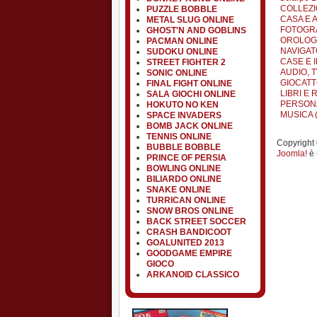
COLLEZI
PUZZLE BOBBLE
CASA E 
METAL SLUG ONLINE
FOTOGRA
GHOST'N AND GOBLINS
OROLOGI 
PACMAN ONLINE
NAVIGATO
SUDOKU ONLINE
CASE E I
STREET FIGHTER 2
AUDIO, TV
SONIC ONLINE
GIOCATT
FINAL FIGHT ONLINE
LIBRI E R
SALA GIOCHI ONLINE
PERSONA
HOKUTO NO KEN
MUSICA (
SPACE INVADERS
BOMB JACK ONLINE
TENNIS ONLINE
Copyright ©
BUBBLE BOBBLE
Joomla!
è 
PRINCE OF PERSIA
BOWLING ONLINE
BILIARDO ONLINE
SNAKE ONLINE
TURRICAN ONLINE
SNOW BROS ONLINE
BACK STREET SOCCER
CRASH BANDICOOT
GOALUNITED 2013
GOODGAME EMPIRE
GIOCO
ARKANOID CLASSICO