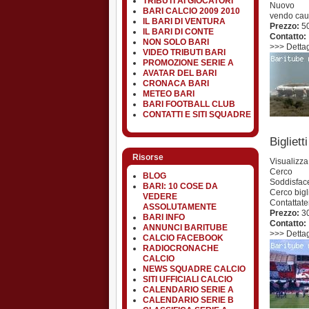
TRIBUTI AI GIOCATORI
Nuovo
BARI CALCIO 2009 2010
vendo caus
IL BARI DI VENTURA
Prezzo:
5
IL BARI DI CONTE
Contatto:
NON SOLO BARI
>>> Dettagl
VIDEO TRIBUTI BARI
PROMOZIONE SERIE A
AVATAR DEL BARI
CRONACA BARI
METEO BARI
BARI FOOTBALL CLUB
CONTATTI E SITI SQUADRE
Bigliett
Risorse
Visualizza
Cerco
BLOG
Soddisfac
BARI: 10 COSE DA
Cerco bigl
VEDERE
Contattate
ASSOLUTAMENTE
Prezzo:
3
BARI INFO
Contatto:
ANNUNCI BARITUBE
>>> Dettagl
CALCIO FACEBOOK
RADIOCRONACHE
CALCIO
NEWS SQUADRE CALCIO
SITI UFFICIALI CALCIO
CALENDARIO SERIE A
CALENDARIO SERIE B