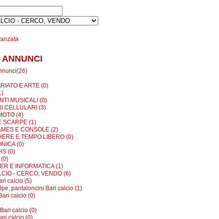
vanzata
 ANNUNCI
annunci(26)
RIATO E ARTE (0)
1)
TI MUSICALI (0)
I CELLULARI (3)
MOTO (4)
E SCARPE (1)
MES E CONSOLE (2)
ERE E TEMPO LIBERO (0)
NICA (0)
S (0)
(0)
R E INFORMATICA (1)
LCIO - CERCO, VENDO (6)
ari calcio (5)
lpe, pantaloncini Bari calcio (1)
ari calcio (0)
Bari calcio (0)
ri calcio (0)