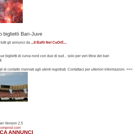
 biglietti Bari-Juve
 tutti gli annunci da
...Il BaRi Nel CuOrE...
 biglietti di curva nord con due di sud... solo per veri tifosi del bari
 €
i di contatto riservati agli utenti registrati. Contattaci per ulteriori informazioni. <<<
r Version 2.5
oomprod.com
CA ANNUNCI