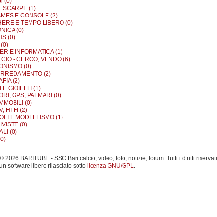
i (0)
E SCARPE (1)
MES E CONSOLE (2)
ERE E TEMPO LIBERO (0)
NICA (0)
S (0)
(0)
R E INFORMATICA (1)
LCIO - CERCO, VENDO (6)
ONISMO (0)
ARREDAMENTO (2)
FIA (2)
E GIOIELLI (1)
RI, GPS, PALMARI (0)
MMOBILI (0)
, HI-FI (2)
OLI E MODELLISMO (1)
IVISTE (0)
LI (0)
0)
 2026 BARITUBE - SSC Bari calcio, video, foto, notizie, forum. Tutti i diritti riservati
un software libero rilasciato sotto
licenza GNU/GPL
.