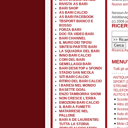
RIVISTA AS BARI
Nuovo an
BARI SHOP
AS BARI CALCIO
Nessun A
AS BARI FACEBOOK
AdsManage
TBSPORT BIANCO E
(c) 2006
j
RICER
ROSSO
FORZA BARI!
DOC ITA VIDEO BARI
BARI CHANNEL
IL MURO DEI TIFOSI
SINTESI PARTITE BARI
Ricerca A
LA SQUADRA DEL BARI
INNO BARI CALCIO
CORI DEL BARI
MENU'
GEMELLAGGI BARI
BARI DESKTOP e SFONDI
Tutti gli 
STADIO SAN NICOLA
- - - - - - -
SITI BARI CALCIO
ANTIQUA
RITIRO DEL BARI CALCIO
SPORT (
I BARESI NEL MONDO
STRUMEN
BASETTE GOAL
TELEFON
ENZO TAMBORRA SHOW
AUTO E 
NON CRESCE L'ERBA
Scooter
EMOZIONI BARI CALCIO
Altro (0
IL BARI A FUMETTI
Accesso
MATARRESE NEL
Auto d\
PALLONE
Automob
BARI A DE LAURENTIIS:
Moto (
TUTTA LA STORIA