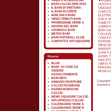
TRIBUTI AI GIOCATORI
Ricamb
BARI CALCIO 2009 2010
VESTITI 
IL BARI DI VENTURA
VIDEOGA
IL BARI DI CONTE
CHIACCH
NON SOLO BARI
ELETTRO
VIDEO TRIBUTI BARI
DVD E VH
PROMOZIONE SERIE A
FUMETTI 
AVATAR DEL BARI
COMPUTE
CRONACA BARI
BARI CA
METEO BARI
COLLEZI
BARI FOOTBALL CLUB
CASA E 
CONTATTI E SITI SQUADRE
FOTOGRA
OROLOGI 
NAVIGATO
CASE E I
AUDIO, TV
Risorse
GIOCATT
BLOG
LIBRI E R
BARI: 10 COSE DA
PERSONA
VEDERE
MUSICA (
ASSOLUTAMENTE
BARI INFO
Copyright ©
ANNUNCI BARITUBE
Joomla!
è 
CALCIO FACEBOOK
RADIOCRONACHE
CALCIO
NEWS SQUADRE CALCIO
SITI UFFICIALI CALCIO
CALENDARIO SERIE A
CALENDARIO SERIE B