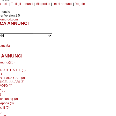
nuncio
|
Tutti gli annunci
|
Mio profilo
|
I miei annunci
|
Regole
nnuncio
r Version 2.5
oomprod.com
CA ANNUNCI
vanzata
 ANNUNCI
annunci(26)
RIATO E ARTE (0)
1)
TI MUSICALI (0)
I CELLULARI (3)
MOTO (4)
 (0)
)
ri tuning (0)
'epoca (0)
ili (0)
1)