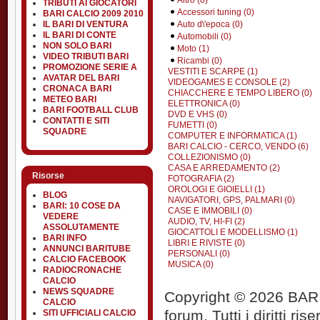
TRIBUTI AI GIOCATORI
Accessori tuning (0)
BARI CALCIO 2009 2010
Auto d\'epoca (0)
IL BARI DI VENTURA
IL BARI DI CONTE
Automobili (0)
NON SOLO BARI
Moto (1)
VIDEO TRIBUTI BARI
Ricambi (0)
PROMOZIONE SERIE A
VESTITI E SCARPE (1)
AVATAR DEL BARI
VIDEOGAMES E CONSOLE (2)
CRONACA BARI
CHIACCHERE E TEMPO LIBERO (0)
METEO BARI
ELETTRONICA (0)
BARI FOOTBALL CLUB
DVD E VHS (0)
CONTATTI E SITI
FUMETTI (0)
SQUADRE
COMPUTER E INFORMATICA (1)
BARI CALCIO - CERCO, VENDO (6)
COLLEZIONISMO (0)
CASA E ARREDAMENTO (2)
Risorse
FOTOGRAFIA (2)
OROLOGI E GIOIELLI (1)
BLOG
NAVIGATORI, GPS, PALMARI (0)
BARI: 10 COSE DA
CASE E IMMOBILI (0)
VEDERE
AUDIO, TV, HI-FI (2)
ASSOLUTAMENTE
GIOCATTOLI E MODELLISMO (1)
BARI INFO
LIBRI E RIVISTE (0)
ANNUNCI BARITUBE
PERSONALI (0)
CALCIO FACEBOOK
MUSICA (0)
RADIOCRONACHE
CALCIO
NEWS SQUADRE
Copyright © 2026 BARIT
CALCIO
forum. Tutti i diritti rise
SITI UFFICIALI CALCIO