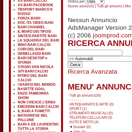
AS BARI CALCIO
Ordina per
AS BARI FACEBOOK
Nuovo annuncio
|
Tutti gli annunci
|
Mio 
TBSPORT BIANCO E
ROSSO
FORZA BARI!
Nessun Annuncio
DOC ITA VIDEO BARI
AdsManager Version 2
BARI CHANNEL
IL MURO DEI TIFOSI
(c) 2006
joomprod.co
SINTESI PARTITE BARI
RICERCA ANNU
LA SQUADRA DEL BARI
INNO BARI CALCIO
CORI DEL BARI
GEMELLAGGI BARI
BARI DESKTOP e
SFONDI
STADIO SAN NICOLA
Ricerca Avanzata
SITI BARI CALCIO
RITIRO DEL BARI
CALCIO
MENU' ANNUNC
I BARESI NEL MONDO
BASETTE GOAL
ENZO TAMBORRA
Tutti gli annunci(26)
SHOW
- - - - - - -
NON CRESCE L'ERBA
ANTIQUARIATO E ARTE (0)
EMOZIONI BARI CALCIO
SPORT (1)
IL BARI A FUMETTI
STRUMENTI MUSICALI (0)
MATARRESE NEL
TELEFONI CELLULARI (3)
PALLONE
AUTO E MOTO (4)
BARI A DE LAURENTIIS:
Scooter (0)
TUTTA LA STORIA
Altro (0)