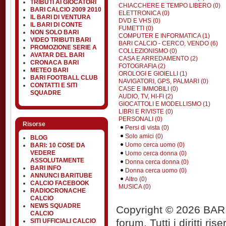
TRIBUTI AI GIOCATORI
CHIACCHERE E TEMPO LIBERO (0)
BARI CALCIO 2009 2010
ELETTRONICA (0)
IL BARI DI VENTURA
DVD E VHS (0)
IL BARI DI CONTE
FUMETTI (0)
NON SOLO BARI
COMPUTER E INFORMATICA (1)
VIDEO TRIBUTI BARI
BARI CALCIO - CERCO, VENDO (6)
PROMOZIONE SERIE A
COLLEZIONISMO (0)
AVATAR DEL BARI
CASA E ARREDAMENTO (2)
CRONACA BARI
FOTOGRAFIA (2)
METEO BARI
OROLOGI E GIOIELLI (1)
BARI FOOTBALL CLUB
NAVIGATORI, GPS, PALMARI (0)
CONTATTI E SITI
CASE E IMMOBILI (0)
SQUADRE
AUDIO, TV, HI-FI (2)
GIOCATTOLI E MODELLISMO (1)
LIBRI E RIVISTE (0)
PERSONALI (0)
Risorse
Persi di vista (0)
Solo amici (0)
BLOG
Uomo cerca uomo (0)
BARI: 10 COSE DA
VEDERE
Uomo cerca donna (0)
ASSOLUTAMENTE
Donna cerca donna (0)
BARI INFO
Donna cerca uomo (0)
ANNUNCI BARITUBE
Altro (0)
CALCIO FACEBOOK
MUSICA (0)
RADIOCRONACHE
CALCIO
NEWS SQUADRE
Copyright © 2026 BARIT
CALCIO
forum. Tutti i diritti rise
SITI UFFICIALI CALCIO