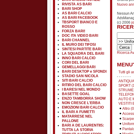
RIVISTA AS BARI
Nuovo an
BARI SHOP
AS BARI CALCIO
Nessun A
AS BARI FACEBOOK
AdsManage
TBSPORT BIANCO E
(c) 2006
j
RICER
ROSSO
FORZA BARI!
DOC ITA VIDEO BARI
BARI CHANNEL
IL MURO DEI TIFOSI
SINTESI PARTITE BARI
Ricerca A
LA SQUADRA DEL BARI
INNO BARI CALCIO
CORI DEL BARI
MENU'
GEMELLAGGI BARI
BARI DESKTOP e SFONDI
Tutti gli 
STADIO SAN NICOLA
- - - - - - -
SITI BARI CALCIO
ANTIQUA
RITIRO DEL BARI CALCIO
SPORT (
I BARESI NEL MONDO
STRUMEN
BASETTE GOAL
TELEFON
ENZO TAMBORRA SHOW
AUTO E 
NON CRESCE L'ERBA
VESTITI 
EMOZIONI BARI CALCIO
Altro (0
IL BARI A FUMETTI
Accesso
MATARRESE NEL
Scarpe
PALLONE
Uniform
BARI A DE LAURENTIIS:
Pantalo
TUTTA LA STORIA
Maglie,