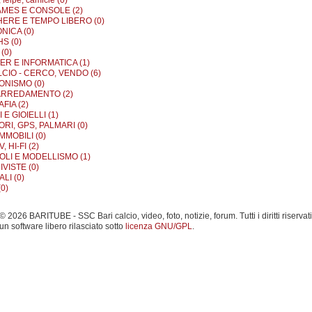
MES E CONSOLE (2)
ERE E TEMPO LIBERO (0)
NICA (0)
S (0)
(0)
R E INFORMATICA (1)
LCIO - CERCO, VENDO (6)
ONISMO (0)
ARREDAMENTO (2)
FIA (2)
E GIOIELLI (1)
RI, GPS, PALMARI (0)
MMOBILI (0)
, HI-FI (2)
OLI E MODELLISMO (1)
IVISTE (0)
LI (0)
0)
 2026 BARITUBE - SSC Bari calcio, video, foto, notizie, forum. Tutti i diritti riservati
un software libero rilasciato sotto
licenza GNU/GPL
.