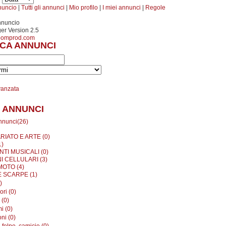
nuncio
|
Tutti gli annunci
|
Mio profilo
|
I miei annunci
|
Regole
nnuncio
r Version 2.5
oomprod.com
CA ANNUNCI
vanzata
 ANNUNCI
annunci(26)
RIATO E ARTE (0)
1)
TI MUSICALI (0)
I CELLULARI (3)
MOTO (4)
E SCARPE (1)
)
ri (0)
 (0)
i (0)
ni (0)
 felpe, camicie (0)