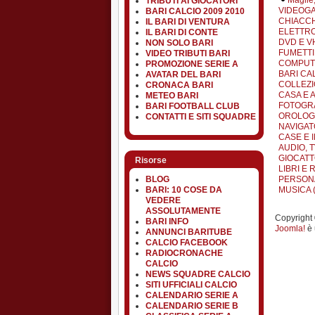
TRIBUTI AI GIOCATORI
VIDEOGA
BARI CALCIO 2009 2010
CHIACCH
IL BARI DI VENTURA
ELETTRO
IL BARI DI CONTE
DVD E VH
NON SOLO BARI
FUMETTI 
VIDEO TRIBUTI BARI
COMPUTE
PROMOZIONE SERIE A
BARI CA
AVATAR DEL BARI
COLLEZI
CRONACA BARI
CASA E 
METEO BARI
FOTOGRA
BARI FOOTBALL CLUB
OROLOGI 
CONTATTI E SITI SQUADRE
NAVIGATO
CASE E I
AUDIO, TV
GIOCATT
Risorse
LIBRI E R
PERSONA
BLOG
MUSICA (
BARI: 10 COSE DA
VEDERE
ASSOLUTAMENTE
Copyright ©
BARI INFO
Joomla!
è 
ANNUNCI BARITUBE
CALCIO FACEBOOK
RADIOCRONACHE
CALCIO
NEWS SQUADRE CALCIO
SITI UFFICIALI CALCIO
CALENDARIO SERIE A
CALENDARIO SERIE B