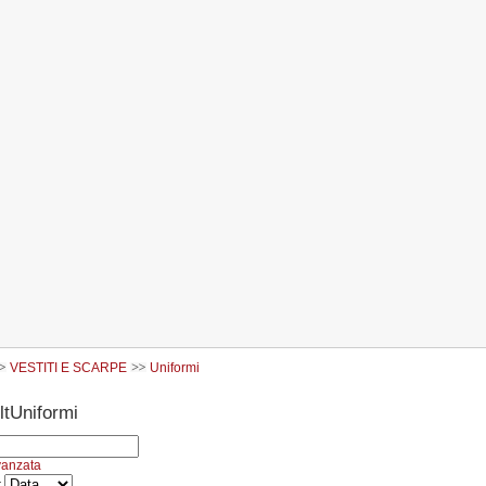
VESTITI E SCARPE
Uniformi
Uniformi
vanzata
r