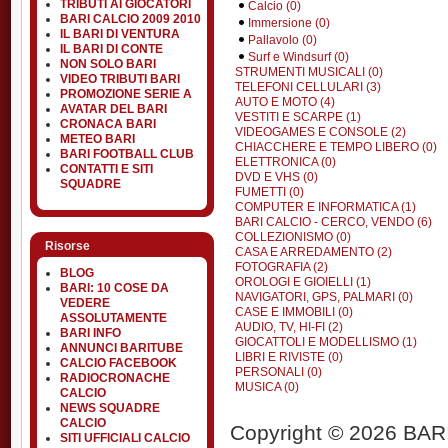
TRIBUTI AI GIOCATORI
Calcio (0)
BARI CALCIO 2009 2010
Immersione (0)
IL BARI DI VENTURA
Pallavolo (0)
IL BARI DI CONTE
Surf e Windsurf (0)
NON SOLO BARI
STRUMENTI MUSICALI (0)
VIDEO TRIBUTI BARI
TELEFONI CELLULARI (3)
PROMOZIONE SERIE A
AUTO E MOTO (4)
AVATAR DEL BARI
VESTITI E SCARPE (1)
CRONACA BARI
VIDEOGAMES E CONSOLE (2)
METEO BARI
CHIACCHERE E TEMPO LIBERO (0)
BARI FOOTBALL CLUB
ELETTRONICA (0)
CONTATTI E SITI
DVD E VHS (0)
SQUADRE
FUMETTI (0)
COMPUTER E INFORMATICA (1)
BARI CALCIO - CERCO, VENDO (6)
COLLEZIONISMO (0)
Risorse
CASA E ARREDAMENTO (2)
FOTOGRAFIA (2)
BLOG
OROLOGI E GIOIELLI (1)
BARI: 10 COSE DA
NAVIGATORI, GPS, PALMARI (0)
VEDERE
CASE E IMMOBILI (0)
ASSOLUTAMENTE
AUDIO, TV, HI-FI (2)
BARI INFO
GIOCATTOLI E MODELLISMO (1)
ANNUNCI BARITUBE
LIBRI E RIVISTE (0)
CALCIO FACEBOOK
PERSONALI (0)
RADIOCRONACHE
MUSICA (0)
CALCIO
NEWS SQUADRE
CALCIO
Copyright © 2026 BARIT
SITI UFFICIALI CALCIO