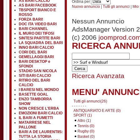
AS BARI CALCIO
Ordina per
AS BARI FACEBOOK
Nuovo annuncio
|
Tutti gli annunci
|
Mio 
TBSPORT BIANCO E
ROSSO
FORZA BARI!
Nessun Annuncio
DOC ITA VIDEO BARI
AdsManager Version 2
BARI CHANNEL
IL MURO DEI TIFOSI
(c) 2006
joomprod.co
SINTESI PARTITE BARI
RICERCA ANNU
LA SQUADRA DEL BARI
INNO BARI CALCIO
CORI DEL BARI
GEMELLAGGI BARI
BARI DESKTOP e
SFONDI
STADIO SAN NICOLA
Ricerca Avanzata
SITI BARI CALCIO
RITIRO DEL BARI
CALCIO
MENU' ANNUNC
I BARESI NEL MONDO
BASETTE GOAL
ENZO TAMBORRA
Tutti gli annunci(26)
SHOW
- - - - - - -
NON CRESCE L'ERBA
ANTIQUARIATO E ARTE (0)
EMOZIONI BARI CALCIO
SPORT (1)
IL BARI A FUMETTI
Altro (1)
MATARRESE NEL
Tennis (0)
PALLONE
Rugby (0)
BARI A DE LAURENTIIS:
Basket (0)
TUTTA LA STORIA