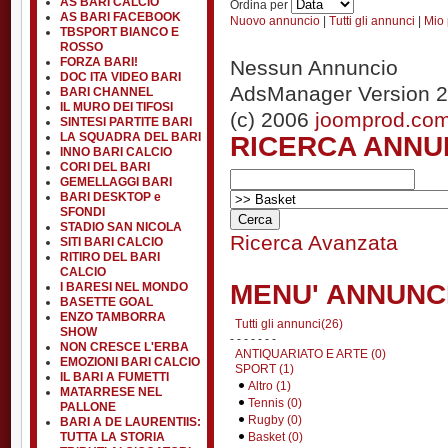
AS BARI CALCIO
Ordina per
AS BARI FACEBOOK
Nuovo annuncio
|
Tutti gli annunci
|
Mio 
TBSPORT BIANCO E
ROSSO
FORZA BARI!
Nessun Annuncio
DOC ITA VIDEO BARI
AdsManager Version 2
BARI CHANNEL
IL MURO DEI TIFOSI
(c) 2006
joomprod.co
SINTESI PARTITE BARI
RICERCA ANNU
LA SQUADRA DEL BARI
INNO BARI CALCIO
CORI DEL BARI
GEMELLAGGI BARI
BARI DESKTOP e
SFONDI
STADIO SAN NICOLA
Ricerca Avanzata
SITI BARI CALCIO
RITIRO DEL BARI
CALCIO
MENU' ANNUNC
I BARESI NEL MONDO
BASETTE GOAL
ENZO TAMBORRA
Tutti gli annunci(26)
SHOW
- - - - - - -
NON CRESCE L'ERBA
ANTIQUARIATO E ARTE (0)
EMOZIONI BARI CALCIO
SPORT (1)
IL BARI A FUMETTI
Altro (1)
MATARRESE NEL
Tennis (0)
PALLONE
Rugby (0)
BARI A DE LAURENTIIS:
Basket (0)
TUTTA LA STORIA