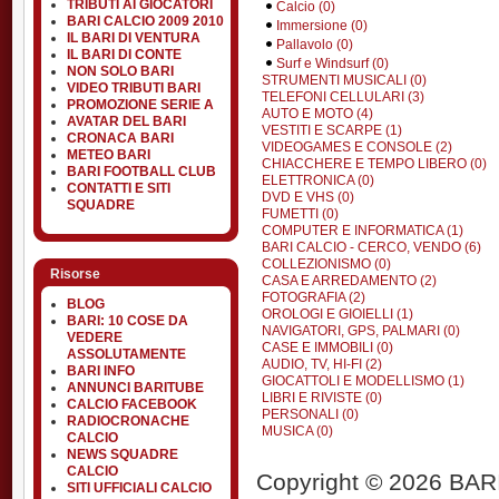
TRIBUTI AI GIOCATORI
Calcio (0)
BARI CALCIO 2009 2010
Immersione (0)
IL BARI DI VENTURA
Pallavolo (0)
IL BARI DI CONTE
Surf e Windsurf (0)
NON SOLO BARI
STRUMENTI MUSICALI (0)
VIDEO TRIBUTI BARI
TELEFONI CELLULARI (3)
PROMOZIONE SERIE A
AUTO E MOTO (4)
AVATAR DEL BARI
VESTITI E SCARPE (1)
CRONACA BARI
VIDEOGAMES E CONSOLE (2)
METEO BARI
CHIACCHERE E TEMPO LIBERO (0)
BARI FOOTBALL CLUB
ELETTRONICA (0)
CONTATTI E SITI
DVD E VHS (0)
SQUADRE
FUMETTI (0)
COMPUTER E INFORMATICA (1)
BARI CALCIO - CERCO, VENDO (6)
COLLEZIONISMO (0)
Risorse
CASA E ARREDAMENTO (2)
FOTOGRAFIA (2)
BLOG
OROLOGI E GIOIELLI (1)
BARI: 10 COSE DA
NAVIGATORI, GPS, PALMARI (0)
VEDERE
CASE E IMMOBILI (0)
ASSOLUTAMENTE
AUDIO, TV, HI-FI (2)
BARI INFO
GIOCATTOLI E MODELLISMO (1)
ANNUNCI BARITUBE
LIBRI E RIVISTE (0)
CALCIO FACEBOOK
PERSONALI (0)
RADIOCRONACHE
MUSICA (0)
CALCIO
NEWS SQUADRE
CALCIO
Copyright © 2026 BARIT
SITI UFFICIALI CALCIO