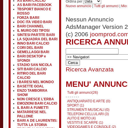
AS BARI CALCIO
Ordina per
AS BARI FACEBOOK
Nuovo annuncio
|
Tutti gli annunci
|
Mio 
TBSPORT BIANCO E
ROSSO
FORZA BARI!
Nessun Annuncio
DOC ITA VIDEO BARI
AdsManager Version 2
BARI CHANNEL
IL MURO DEI TIFOSI
(c) 2006
joomprod.co
SINTESI PARTITE BARI
RICERCA ANNU
LA SQUADRA DEL BARI
INNO BARI CALCIO
CORI DEL BARI
GEMELLAGGI BARI
BARI DESKTOP e
SFONDI
STADIO SAN NICOLA
Ricerca Avanzata
SITI BARI CALCIO
RITIRO DEL BARI
CALCIO
MENU' ANNUNC
I BARESI NEL MONDO
BASETTE GOAL
ENZO TAMBORRA
Tutti gli annunci(26)
SHOW
- - - - - - -
NON CRESCE L'ERBA
ANTIQUARIATO E ARTE (0)
EMOZIONI BARI CALCIO
SPORT (1)
IL BARI A FUMETTI
STRUMENTI MUSICALI (0)
MATARRESE NEL
TELEFONI CELLULARI (3)
PALLONE
AUTO E MOTO (4)
BARI A DE LAURENTIIS:
VESTITI E SCARPE (1)
TUTTA LA STORIA
VIDEOGAMES E CONSOLE (2)