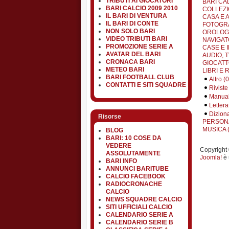
TRIBUTI AI GIOCATORI
BARI CA
BARI CALCIO 2009 2010
COLLEZI
IL BARI DI VENTURA
CASA E 
IL BARI DI CONTE
FOTOGRA
NON SOLO BARI
OROLOGI 
VIDEO TRIBUTI BARI
NAVIGATO
PROMOZIONE SERIE A
CASE E I
AVATAR DEL BARI
AUDIO, TV
CRONACA BARI
GIOCATT
METEO BARI
LIBRI E R
BARI FOOTBALL CLUB
Altro (0
CONTATTI E SITI SQUADRE
Riviste
Manuali
Lettera
Diziona
Risorse
PERSONA
MUSICA (
BLOG
BARI: 10 COSE DA
VEDERE
Copyright ©
ASSOLUTAMENTE
Joomla!
è 
BARI INFO
ANNUNCI BARITUBE
CALCIO FACEBOOK
RADIOCRONACHE
CALCIO
NEWS SQUADRE CALCIO
SITI UFFICIALI CALCIO
CALENDARIO SERIE A
CALENDARIO SERIE B