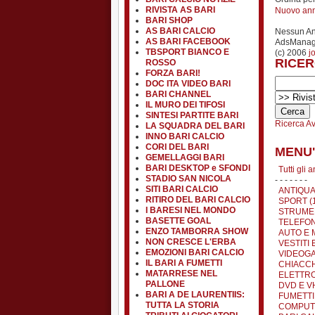
RIVISTA AS BARI
Nuovo an
BARI SHOP
AS BARI CALCIO
Nessun A
AS BARI FACEBOOK
AdsManage
TBSPORT BIANCO E
(c) 2006
j
RICER
ROSSO
FORZA BARI!
DOC ITA VIDEO BARI
BARI CHANNEL
IL MURO DEI TIFOSI
SINTESI PARTITE BARI
Ricerca A
LA SQUADRA DEL BARI
INNO BARI CALCIO
CORI DEL BARI
MENU'
GEMELLAGGI BARI
BARI DESKTOP e SFONDI
Tutti gli 
STADIO SAN NICOLA
- - - - - - -
SITI BARI CALCIO
ANTIQUA
RITIRO DEL BARI CALCIO
SPORT (
I BARESI NEL MONDO
STRUMEN
BASETTE GOAL
TELEFON
ENZO TAMBORRA SHOW
AUTO E 
NON CRESCE L'ERBA
VESTITI 
EMOZIONI BARI CALCIO
VIDEOGA
IL BARI A FUMETTI
CHIACCH
MATARRESE NEL
ELETTRO
PALLONE
DVD E VH
BARI A DE LAURENTIIS:
FUMETTI 
TUTTA LA STORIA
COMPUTE