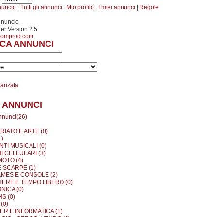
nuncio
|
Tutti gli annunci
|
Mio profilo
|
I miei annunci
|
Regole
nnuncio
r Version 2.5
oomprod.com
CA ANNUNCI
vanzata
 ANNUNCI
annunci(26)
RIATO E ARTE (0)
1)
TI MUSICALI (0)
I CELLULARI (3)
MOTO (4)
E SCARPE (1)
MES E CONSOLE (2)
ERE E TEMPO LIBERO (0)
NICA (0)
S (0)
(0)
R E INFORMATICA (1)