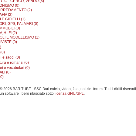
LCIO - CERCO, VENDO (6)
ONISMO (0)
ARREDAMENTO (2)
FIA (2)
E GIOIELLI (1)
RI, GPS, PALMARI (0)
MMOBILI (0)
, HI-FI (2)
OLI E MODELLISMO (1)
IVISTE (0)
)
 (0)
 e saggi (0)
tura e romanzi (0)
ri e vocabolari (0)
LI (0)
0)
 2026 BARITUBE - SSC Bari calcio, video, foto, notizie, forum. Tutti i diritti riservati
un software libero rilasciato sotto
licenza GNU/GPL
.