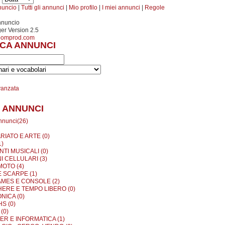
nuncio
|
Tutti gli annunci
|
Mio profilo
|
I miei annunci
|
Regole
nnuncio
r Version 2.5
oomprod.com
CA ANNUNCI
vanzata
 ANNUNCI
annunci(26)
RIATO E ARTE (0)
1)
TI MUSICALI (0)
I CELLULARI (3)
MOTO (4)
E SCARPE (1)
MES E CONSOLE (2)
ERE E TEMPO LIBERO (0)
NICA (0)
S (0)
(0)
R E INFORMATICA (1)