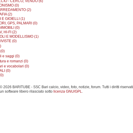
LCIO - CERCO, VENDO (6)
ONISMO (0)
ARREDAMENTO (2)
FIA (2)
E GIOIELLI (1)
RI, GPS, PALMARI (0)
MMOBILI (0)
, HI-FI (2)
OLI E MODELLISMO (1)
IVISTE (0)
)
 (0)
 e saggi (0)
tura e romanzi (0)
ri e vocabolari (0)
LI (0)
0)
 2026 BARITUBE - SSC Bari calcio, video, foto, notizie, forum. Tutti i diritti riservati
un software libero rilasciato sotto
licenza GNU/GPL
.