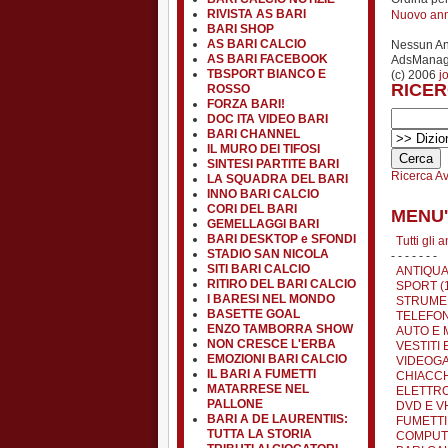
RIVISTA AS BARI
Nuovo an
BARI SHOP
AS BARI CALCIO
Nessun A
AS BARI FACEBOOK
AdsManage
TBSPORT BIANCO E
(c) 2006
j
RICER
ROSSO
FORZA BARI!
DOC ITA VIDEO BARI
BARI CHANNEL
IL MURO DEI TIFOSI
SINTESI PARTITE BARI
Ricerca A
LA SQUADRA DEL BARI
INNO BARI CALCIO
CORI DEL BARI
MENU'
GEMELLAGGI BARI
BARI DESKTOP e SFONDI
Tutti gli 
STADIO SAN NICOLA
- - - - - - -
SITI BARI CALCIO
ANTIQUA
RITIRO DEL BARI CALCIO
SPORT (
I BARESI NEL MONDO
STRUMEN
BASETTE GOAL
TELEFON
ENZO TAMBORRA SHOW
AUTO E 
NON CRESCE L'ERBA
VESTITI 
EMOZIONI BARI CALCIO
VIDEOGA
IL BARI A FUMETTI
CHIACCH
MATARRESE NEL
ELETTRO
PALLONE
DVD E VH
BARI A DE LAURENTIIS:
FUMETTI 
TUTTA LA STORIA
COMPUTE