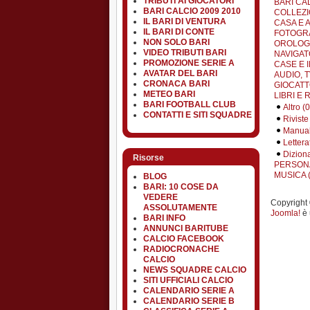
TRIBUTI AI GIOCATORI
BARI CA
BARI CALCIO 2009 2010
COLLEZI
IL BARI DI VENTURA
CASA E 
IL BARI DI CONTE
FOTOGRA
NON SOLO BARI
OROLOGI 
VIDEO TRIBUTI BARI
NAVIGATO
PROMOZIONE SERIE A
CASE E I
AVATAR DEL BARI
AUDIO, TV
CRONACA BARI
GIOCATT
METEO BARI
LIBRI E R
BARI FOOTBALL CLUB
Altro (0
CONTATTI E SITI SQUADRE
Riviste
Manuali
Lettera
Diziona
Risorse
PERSONA
MUSICA (
BLOG
BARI: 10 COSE DA
VEDERE
Copyright ©
ASSOLUTAMENTE
Joomla!
è 
BARI INFO
ANNUNCI BARITUBE
CALCIO FACEBOOK
RADIOCRONACHE
CALCIO
NEWS SQUADRE CALCIO
SITI UFFICIALI CALCIO
CALENDARIO SERIE A
CALENDARIO SERIE B