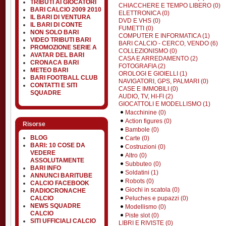
TRIBUTI AI GIOCATORI
CHIACCHERE E TEMPO LIBERO (0)
BARI CALCIO 2009 2010
ELETTRONICA (0)
IL BARI DI VENTURA
DVD E VHS (0)
IL BARI DI CONTE
FUMETTI (0)
NON SOLO BARI
COMPUTER E INFORMATICA (1)
VIDEO TRIBUTI BARI
BARI CALCIO - CERCO, VENDO (6)
PROMOZIONE SERIE A
COLLEZIONISMO (0)
AVATAR DEL BARI
CASA E ARREDAMENTO (2)
CRONACA BARI
FOTOGRAFIA (2)
METEO BARI
OROLOGI E GIOIELLI (1)
BARI FOOTBALL CLUB
NAVIGATORI, GPS, PALMARI (0)
CONTATTI E SITI
CASE E IMMOBILI (0)
SQUADRE
AUDIO, TV, HI-FI (2)
GIOCATTOLI E MODELLISMO (1)
Macchinine (0)
Action figures (0)
Risorse
Bambole (0)
BLOG
Carte (0)
BARI: 10 COSE DA
Costruzioni (0)
VEDERE
Altro (0)
ASSOLUTAMENTE
Subbuteo (0)
BARI INFO
Soldatini (1)
ANNUNCI BARITUBE
Robots (0)
CALCIO FACEBOOK
Giochi in scatola (0)
RADIOCRONACHE
Peluches e pupazzi (0)
CALCIO
NEWS SQUADRE
Modellismo (0)
CALCIO
Piste slot (0)
SITI UFFICIALI CALCIO
LIBRI E RIVISTE (0)