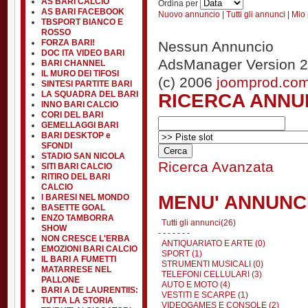
AS BARI CALCIO
Ordina per
AS BARI FACEBOOK
Nuovo annuncio
|
Tutti gli annunci
|
Mio 
TBSPORT BIANCO E
ROSSO
FORZA BARI!
Nessun Annuncio
DOC ITA VIDEO BARI
AdsManager Version 2
BARI CHANNEL
IL MURO DEI TIFOSI
(c) 2006
joomprod.co
SINTESI PARTITE BARI
RICERCA ANNU
LA SQUADRA DEL BARI
INNO BARI CALCIO
CORI DEL BARI
GEMELLAGGI BARI
BARI DESKTOP e
SFONDI
STADIO SAN NICOLA
Ricerca Avanzata
SITI BARI CALCIO
RITIRO DEL BARI
CALCIO
MENU' ANNUNC
I BARESI NEL MONDO
BASETTE GOAL
ENZO TAMBORRA
Tutti gli annunci(26)
SHOW
- - - - - - -
NON CRESCE L'ERBA
ANTIQUARIATO E ARTE (0)
EMOZIONI BARI CALCIO
SPORT (1)
IL BARI A FUMETTI
STRUMENTI MUSICALI (0)
MATARRESE NEL
TELEFONI CELLULARI (3)
PALLONE
AUTO E MOTO (4)
BARI A DE LAURENTIIS:
VESTITI E SCARPE (1)
TUTTA LA STORIA
VIDEOGAMES E CONSOLE (2)