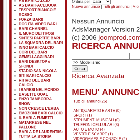
AS BARI CALCIO
Ordina per
AS BARI FACEBOOK
Nuovo annuncio
|
Tutti gli annunci
|
Mio 
TBSPORT BIANCO E
ROSSO
FORZA BARI!
Nessun Annuncio
DOC ITA VIDEO BARI
AdsManager Version 2
BARI CHANNEL
IL MURO DEI TIFOSI
(c) 2006
joomprod.co
SINTESI PARTITE BARI
RICERCA ANNU
LA SQUADRA DEL BARI
INNO BARI CALCIO
CORI DEL BARI
GEMELLAGGI BARI
BARI DESKTOP e
SFONDI
STADIO SAN NICOLA
Ricerca Avanzata
SITI BARI CALCIO
RITIRO DEL BARI
CALCIO
MENU' ANNUNC
I BARESI NEL MONDO
BASETTE GOAL
ENZO TAMBORRA
Tutti gli annunci(26)
SHOW
- - - - - - -
NON CRESCE L'ERBA
ANTIQUARIATO E ARTE (0)
EMOZIONI BARI CALCIO
SPORT (1)
IL BARI A FUMETTI
STRUMENTI MUSICALI (0)
MATARRESE NEL
TELEFONI CELLULARI (3)
PALLONE
AUTO E MOTO (4)
BARI A DE LAURENTIIS:
VESTITI E SCARPE (1)
TUTTA LA STORIA
VIDEOGAMES E CONSOLE (2)