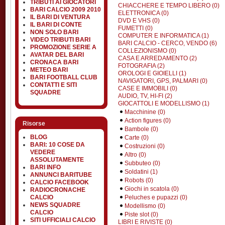
TRIBUTI AI GIOCATORI
CHIACCHERE E TEMPO LIBERO (0)
BARI CALCIO 2009 2010
ELETTRONICA (0)
IL BARI DI VENTURA
DVD E VHS (0)
IL BARI DI CONTE
FUMETTI (0)
NON SOLO BARI
COMPUTER E INFORMATICA (1)
VIDEO TRIBUTI BARI
BARI CALCIO - CERCO, VENDO (6)
PROMOZIONE SERIE A
COLLEZIONISMO (0)
AVATAR DEL BARI
CASA E ARREDAMENTO (2)
CRONACA BARI
FOTOGRAFIA (2)
METEO BARI
OROLOGI E GIOIELLI (1)
BARI FOOTBALL CLUB
NAVIGATORI, GPS, PALMARI (0)
CONTATTI E SITI
CASE E IMMOBILI (0)
SQUADRE
AUDIO, TV, HI-FI (2)
GIOCATTOLI E MODELLISMO (1)
Macchinine (0)
Action figures (0)
Risorse
Bambole (0)
BLOG
Carte (0)
BARI: 10 COSE DA
Costruzioni (0)
VEDERE
Altro (0)
ASSOLUTAMENTE
Subbuteo (0)
BARI INFO
Soldatini (1)
ANNUNCI BARITUBE
Robots (0)
CALCIO FACEBOOK
Giochi in scatola (0)
RADIOCRONACHE
Peluches e pupazzi (0)
CALCIO
NEWS SQUADRE
Modellismo (0)
CALCIO
Piste slot (0)
SITI UFFICIALI CALCIO
LIBRI E RIVISTE (0)