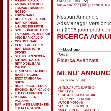
AS BARI CALCIO
Ordina per
AS BARI FACEBOOK
Nuovo annuncio
|
Tutti gli annunci
|
Mio 
TBSPORT BIANCO E
ROSSO
FORZA BARI!
Nessun Annuncio
DOC ITA VIDEO BARI
AdsManager Version 2
BARI CHANNEL
IL MURO DEI TIFOSI
(c) 2006
joomprod.co
SINTESI PARTITE BARI
RICERCA ANNU
LA SQUADRA DEL BARI
INNO BARI CALCIO
CORI DEL BARI
GEMELLAGGI BARI
BARI DESKTOP e
SFONDI
STADIO SAN NICOLA
Ricerca Avanzata
SITI BARI CALCIO
RITIRO DEL BARI
CALCIO
MENU' ANNUNC
I BARESI NEL MONDO
BASETTE GOAL
ENZO TAMBORRA
Tutti gli annunci(26)
SHOW
- - - - - - -
NON CRESCE L'ERBA
ANTIQUARIATO E ARTE (0)
EMOZIONI BARI CALCIO
SPORT (1)
IL BARI A FUMETTI
STRUMENTI MUSICALI (0)
MATARRESE NEL
TELEFONI CELLULARI (3)
PALLONE
AUTO E MOTO (4)
BARI A DE LAURENTIIS:
VESTITI E SCARPE (1)
TUTTA LA STORIA
VIDEOGAMES E CONSOLE (2)