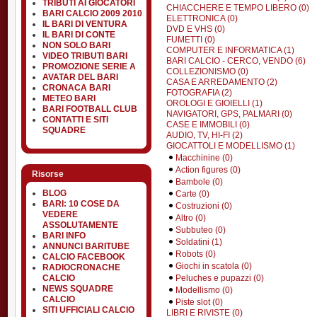
TRIBUTI AI GIOCATORI
CHIACCHERE E TEMPO LIBERO (0)
BARI CALCIO 2009 2010
ELETTRONICA (0)
IL BARI DI VENTURA
DVD E VHS (0)
IL BARI DI CONTE
FUMETTI (0)
NON SOLO BARI
COMPUTER E INFORMATICA (1)
VIDEO TRIBUTI BARI
BARI CALCIO - CERCO, VENDO (6)
PROMOZIONE SERIE A
COLLEZIONISMO (0)
AVATAR DEL BARI
CASA E ARREDAMENTO (2)
CRONACA BARI
FOTOGRAFIA (2)
METEO BARI
OROLOGI E GIOIELLI (1)
BARI FOOTBALL CLUB
NAVIGATORI, GPS, PALMARI (0)
CONTATTI E SITI
CASE E IMMOBILI (0)
SQUADRE
AUDIO, TV, HI-FI (2)
GIOCATTOLI E MODELLISMO (1)
Macchinine (0)
Action figures (0)
Risorse
Bambole (0)
BLOG
Carte (0)
BARI: 10 COSE DA
Costruzioni (0)
VEDERE
Altro (0)
ASSOLUTAMENTE
Subbuteo (0)
BARI INFO
Soldatini (1)
ANNUNCI BARITUBE
Robots (0)
CALCIO FACEBOOK
Giochi in scatola (0)
RADIOCRONACHE
Peluches e pupazzi (0)
CALCIO
NEWS SQUADRE
Modellismo (0)
CALCIO
Piste slot (0)
SITI UFFICIALI CALCIO
LIBRI E RIVISTE (0)