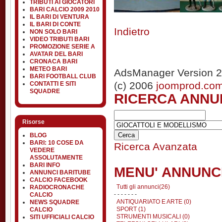
TRIBUTI AI GIOCATORI
BARI CALCIO 2009 2010
IL BARI DI VENTURA
IL BARI DI CONTE
Indietro
NON SOLO BARI
VIDEO TRIBUTI BARI
PROMOZIONE SERIE A
AVATAR DEL BARI
CRONACA BARI
METEO BARI
AdsManager Version 2
BARI FOOTBALL CLUB
(c) 2006
joomprod.co
CONTATTI E SITI
SQUADRE
RICERCA ANNU
Risorse
BLOG
BARI: 10 COSE DA
Ricerca Avanzata
VEDERE
ASSOLUTAMENTE
BARI INFO
MENU' ANNUNC
ANNUNCI BARITUBE
CALCIO FACEBOOK
Tutti gli annunci(26)
RADIOCRONACHE
- - - - - - -
CALCIO
ANTIQUARIATO E ARTE (0)
NEWS SQUADRE
SPORT (1)
CALCIO
STRUMENTI MUSICALI (0)
SITI UFFICIALI CALCIO