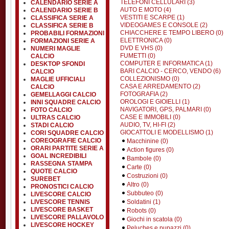
TELEFONI CELLULARI (3)
CALENDARIO SERIE A
AUTO E MOTO (4)
CALENDARIO SERIE B
VESTITI E SCARPE (1)
CLASSIFICA SERIE A
VIDEOGAMES E CONSOLE (2)
CLASSIFICA SERIE B
CHIACCHERE E TEMPO LIBERO (0)
PROBABILI FORMAZIONI
ELETTRONICA (0)
FORMAZIONI SERIE A
DVD E VHS (0)
NUMERI MAGLIE
FUMETTI (0)
CALCIO
COMPUTER E INFORMATICA (1)
DESKTOP SFONDI
BARI CALCIO - CERCO, VENDO (6)
CALCIO
COLLEZIONISMO (0)
MAGLIE UFFICIALI
CASA E ARREDAMENTO (2)
CALCIO
FOTOGRAFIA (2)
GEMELLAGGI CALCIO
OROLOGI E GIOIELLI (1)
INNI SQUADRE CALCIO
NAVIGATORI, GPS, PALMARI (0)
FOTO CALCIO
CASE E IMMOBILI (0)
ULTRAS CALCIO
AUDIO, TV, HI-FI (2)
STADI CALCIO
GIOCATTOLI E MODELLISMO (1)
CORI SQUADRE CALCIO
COREOGRAFIE CALCIO
Macchinine (0)
ORARI PARTITE SERIE A
Action figures (0)
GOAL INCREDIBILI
Bambole (0)
RASSEGNA STAMPA
Carte (0)
QUOTE CALCIO
Costruzioni (0)
SUREBET
Altro (0)
PRONOSTICI CALCIO
Subbuteo (0)
LIVESCORE CALCIO
LIVESCORE TENNIS
Soldatini (1)
LIVESCORE BASKET
Robots (0)
LIVESCORE PALLAVOLO
Giochi in scatola (0)
LIVESCORE HOCKEY
Peluches e pupazzi (0)