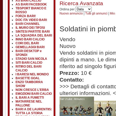
AS BARI CALCIO
Ricerca Avanzata
AS BARI FACEBOOK
TBSPORT BIANCO E
Ordina per
ROSSO
Nuovo annuncio
|
Tutti gli annunci
|
Mio 
FORZA BARI!
DOC ITA VIDEO BARI
BARI CHANNEL
Soldatini in piom
IL MURO DEI TIFOSI
SINTESI PARTITE BARI
LA SQUADRA DEL BARI
Vendo
INNO BARI CALCIO
CORI DEL BARI
Nuovo
GEMELLAGGI BARI
BARI DESKTOP e
Vendo soldatini in pi
SFONDI
dipinti a mano. Le di
STADIO SAN NICOLA
SITI BARI CALCIO
riferito ad singolo figur
RITIRO DEL BARI
CALCIO
Prezzo:
10 €
I BARESI NEL MONDO
BASETTE GOAL
Contatto:
ENZO TAMBORRA
>>> Dettagli di contatto
SHOW
NON CRESCE L'ERBA
ulteriori informazioni. 
EMOZIONI BARI CALCIO
IL BARI A FUMETTI
MATARRESE NEL
PALLONE
BARI A DE LAURENTIIS:
TUTTA LA STORIA