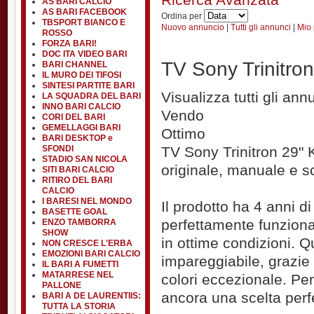
AS BARI CALCIO
AS BARI FACEBOOK
Ordina per
TBSPORT BIANCO E
Nuovo annuncio
|
Tutti gli annunci
|
Mio 
ROSSO
FORZA BARI!
DOC ITA VIDEO BARI
TV Sony Trinitr
BARI CHANNEL
IL MURO DEI TIFOSI
SINTESI PARTITE BARI
Visualizza tutti gli an
LA SQUADRA DEL BARI
INNO BARI CALCIO
Vendo
CORI DEL BARI
GEMELLAGGI BARI
Ottimo
BARI DESKTOP e
SFONDI
TV Sony Trinitron 29"
STADIO SAN NICOLA
originale, manuale e s
SITI BARI CALCIO
RITIRO DEL BARI
CALCIO
I BARESI NEL MONDO
Il prodotto ha 4 anni di
BASETTE GOAL
perfettamente funziona
ENZO TAMBORRA
SHOW
in ottime condizioni. 
NON CRESCE L'ERBA
EMOZIONI BARI CALCIO
impareggiabile, grazie 
IL BARI A FUMETTI
MATARRESE NEL
colori eccezionale. Pe
PALLONE
ancora una scelta perf
BARI A DE LAURENTIIS:
TUTTA LA STORIA