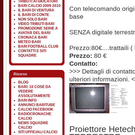
TRIBUTI AI GIOCATORI
BARI CALCIO 2009 2010
Con telecomando origin
IL BARI DI VENTURA
IL BARI DI CONTE
base
NON SOLO BARI
VIDEO TRIBUTI BARI
PROMOZIONE SERIE A
SENZA digitale terrest
AVATAR DEL BARI
CRONACA BARI
METEO BARI
BARI FOOTBALL CLUB
Prezzo:80€....trattail
CONTATTI E SITI
Prezzo:
80 €
SQUADRE
Contatto:
>>> Dettagli di contatto
Risorse
ulteriori informazioni. 
BLOG
BARI: 10 COSE DA
VEDERE
ASSOLUTAMENTE
BARI INFO
ANNUNCI BARITUBE
CALCIO FACEBOOK
RADIOCRONACHE
CALCIO
NEWS SQUADRE
Proiettore Hete
CALCIO
SITI UFFICIALI CALCIO