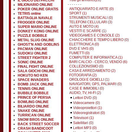
Tutti gli annunci(26)
IL GIOCO DEI PACCHI
- - - - - - -
MILIONARIO ONLINE
ANTIQUARIATO E ARTE (0)
POKER ONLINE GRATIS
SPORT (1)
TETRIS online
STRUMENTI MUSICALI (0)
BATTAGLIA NAVALE
TELEFONI CELLULARI (3)
FROGGER ONLINE
AUTO E MOTO (4)
SUPER MARIO ONLINE
VESTITI E SCARPE (1)
DONKEY KONG ONLINE
VIDEOGAMES E CONSOLE (2)
PUZZLE BOBBLE
CHIACCHERE E TEMPO LIBERO (0)
METAL SLUG ONLINE
ELETTRONICA (0)
GHOST'N AND GOBLINS
DVD E VHS (0)
PACMAN ONLINE
FUMETTI (0)
SUDOKU ONLINE
COMPUTER E INFORMATICA (1)
STREET FIGHTER 2
BARI CALCIO - CERCO, VENDO (6)
SONIC ONLINE
COLLEZIONISMO (0)
FINAL FIGHT ONLINE
CASA E ARREDAMENTO (2)
SALA GIOCHI ONLINE
FOTOGRAFIA (2)
HOKUTO NO KEN
OROLOGI E GIOIELLI (1)
SPACE INVADERS
NAVIGATORI, GPS, PALMARI (0)
BOMB JACK ONLINE
CASE E IMMOBILI (0)
TENNIS ONLINE
AUDIO, TV, HI-FI (2)
BUBBLE BOBBLE
PRINCE OF PERSIA
Lettori DVD (0)
BOWLING ONLINE
Videocamere (0)
BILIARDO ONLINE
Videoproiettori (1)
SNAKE ONLINE
Videoregistratori (0)
TURRICAN ONLINE
Televisori (1)
SNOW BROS ONLINE
Satellitari (0)
BACK STREET SOCCER
Lettori MP3 (0)
CRASH BANDICOOT