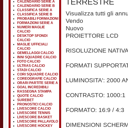
TERRESTRE
CALENDARIO SERIE A
CALENDARIO SERIE B
CLASSIFICA SERIE A
Visualizza tutti gli an
CLASSIFICA SERIE B
PROBABILI FORMAZIONI
Vendo
FORMAZIONI SERIE A
Nuovo
NUMERI MAGLIE
CALCIO
PROIETTORE LCD
DESKTOP SFONDI
CALCIO
MAGLIE UFFICIALI
CALCIO
RISOLUZIONE NATIVA
GEMELLAGGI CALCIO
INNI SQUADRE CALCIO
FOTO CALCIO
FORMATI SUPPORTATI
ULTRAS CALCIO
STADI CALCIO
CORI SQUADRE CALCIO
COREOGRAFIE CALCIO
LUMINOSITA': 2000 
ORARI PARTITE SERIE A
GOAL INCREDIBILI
RASSEGNA STAMPA
CONTRASTO: 1000:1
QUOTE CALCIO
SUREBET
PRONOSTICI CALCIO
LIVESCORE CALCIO
FORMATO: 16:9 / 4:3
LIVESCORE TENNIS
LIVESCORE BASKET
LIVESCORE PALLAVOLO
DIMENSIONI SCHERMO
LIVESCORE HOCKEY