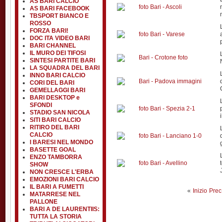
AS BARI CALCIO
foto Bari - Ascoli
AS BARI FACEBOOK
TBSPORT BIANCO E
ROSSO
FORZA BARI!
foto Bari - Varese
DOC ITA VIDEO BARI
BARI CHANNEL
IL MURO DEI TIFOSI
Bari - Crotone foto
SINTESI PARTITE BARI
LA SQUADRA DEL BARI
INNO BARI CALCIO
Bari - Padova immagini
CORI DEL BARI
GEMELLAGGI BARI
BARI DESKTOP e
SFONDI
foto Bari - Spezia 2-1
STADIO SAN NICOLA
SITI BARI CALCIO
RITIRO DEL BARI
CALCIO
foto Bari - Lanciano 1-0
I BARESI NEL MONDO
BASETTE GOAL
ENZO TAMBORRA
foto Bari - Avellino
SHOW
NON CRESCE L'ERBA
EMOZIONI BARI CALCIO
IL BARI A FUMETTI
«
Inizio
Prec
MATARRESE NEL
PALLONE
BARI A DE LAURENTIIS:
TUTTA LA STORIA