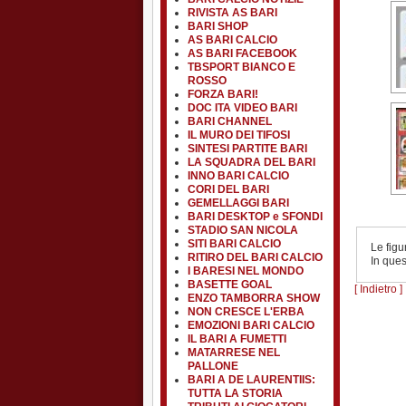
RIVISTA AS BARI
BARI SHOP
AS BARI CALCIO
AS BARI FACEBOOK
TBSPORT BIANCO E
ROSSO
FORZA BARI!
DOC ITA VIDEO BARI
BARI CHANNEL
IL MURO DEI TIFOSI
SINTESI PARTITE BARI
LA SQUADRA DEL BARI
INNO BARI CALCIO
CORI DEL BARI
GEMELLAGGI BARI
BARI DESKTOP e SFONDI
STADIO SAN NICOLA
SITI BARI CALCIO
Le figu
RITIRO DEL BARI CALCIO
In ques
I BARESI NEL MONDO
BASETTE GOAL
[ Indietro ]
ENZO TAMBORRA SHOW
NON CRESCE L'ERBA
EMOZIONI BARI CALCIO
IL BARI A FUMETTI
MATARRESE NEL
PALLONE
BARI A DE LAURENTIIS:
TUTTA LA STORIA