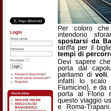
Per coloro che
Login
intendono sfor
spostarsi da Ba
Nome utente
tariffa per il big
Password
tempi di percor
Devi sapere che 
Ricordami
porta dal capol
parliamo di
voli
.
Password dimenticata?
Nome utente dimenticato?
infatti lo scalo
Registrati
Fiumicino), e da 
porta al Florio 
Giochi online
questo viaggio us
GIOCARE ONLINE
GIOCO CALCIO
e Roma-Trapani.
MANAGERIALE