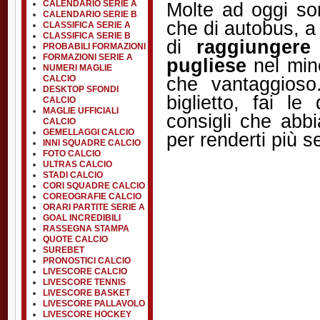
Molte ad oggi so
CALENDARIO SERIE A
CALENDARIO SERIE B
che di autobus, a
CLASSIFICA SERIE A
CLASSIFICA SERIE B
di
raggiungere
PROBABILI FORMAZIONI
FORMAZIONI SERIE A
pugliese
nel min
NUMERI MAGLIE
che vantaggioso
CALCIO
DESKTOP SFONDI
biglietto, fai le
CALCIO
MAGLIE UFFICIALI
consigli che abbi
CALCIO
GEMELLAGGI CALCIO
per renderti più s
INNI SQUADRE CALCIO
FOTO CALCIO
ULTRAS CALCIO
STADI CALCIO
CORI SQUADRE CALCIO
COREOGRAFIE CALCIO
ORARI PARTITE SERIE A
GOAL INCREDIBILI
RASSEGNA STAMPA
QUOTE CALCIO
SUREBET
PRONOSTICI CALCIO
LIVESCORE CALCIO
LIVESCORE TENNIS
LIVESCORE BASKET
LIVESCORE PALLAVOLO
LIVESCORE HOCKEY