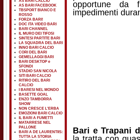
AS BARI CALCIO
opportune da f
AS BARI FACEBOOK
impedimenti durant
TBSPORT BIANCO E
ROSSO
FORZA BARI!
DOC ITA VIDEO BARI
BARI CHANNEL
IL MURO DEI TIFOSI
SINTESI PARTITE BARI
LA SQUADRA DEL BARI
INNO BARI CALCIO
CORI DEL BARI
GEMELLAGGI BARI
BARI DESKTOP e
SFONDI
STADIO SAN NICOLA
SITI BARI CALCIO
RITIRO DEL BARI
CALCIO
I BARESI NEL MONDO
BASETTE GOAL
ENZO TAMBORRA
SHOW
NON CRESCE L'ERBA
EMOZIONI BARI CALCIO
IL BARI A FUMETTI
MATARRESE NEL
PALLONE
Bari e Trapani 
BARI A DE LAURENTIIS:
la tratta con quas
TUTTA LA STORIA