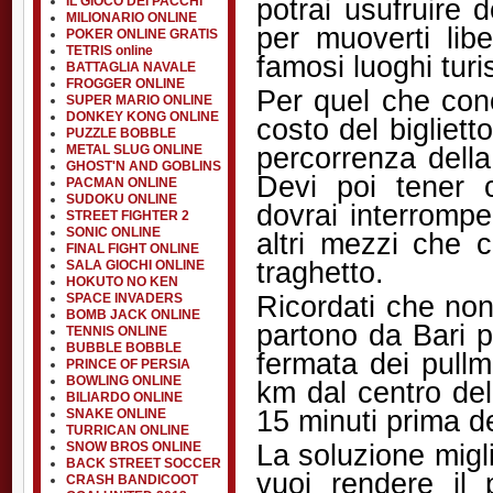
potrai usufruire 
IL GIOCO DEI PACCHI
MILIONARIO ONLINE
per muoverti libe
POKER ONLINE GRATIS
TETRIS online
famosi luoghi turis
BATTAGLIA NAVALE
FROGGER ONLINE
Per quel che con
SUPER MARIO ONLINE
DONKEY KONG ONLINE
costo del bigliett
PUZZLE BOBBLE
percorrenza della
METAL SLUG ONLINE
GHOST'N AND GOBLINS
Devi poi tener c
PACMAN ONLINE
SUDOKU ONLINE
dovrai interrompe
STREET FIGHTER 2
SONIC ONLINE
altri mezzi che c
FINAL FIGHT ONLINE
traghetto.
SALA GIOCHI ONLINE
HOKUTO NO KEN
Ricordati che non
SPACE INVADERS
BOMB JACK ONLINE
partono da Bari p
TENNIS ONLINE
BUBBLE BOBBLE
fermata dei pullm
PRINCE OF PERSIA
BOWLING ONLINE
km dal centro dell
BILIARDO ONLINE
15 minuti prima de
SNAKE ONLINE
TURRICAN ONLINE
La soluzione migl
SNOW BROS ONLINE
BACK STREET SOCCER
vuoi rendere il 
CRASH BANDICOOT