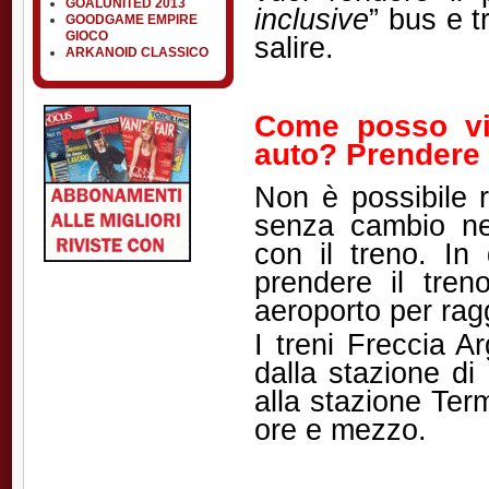
GOALUNITED 2013
inclusive
” bus e t
GOODGAME EMPIRE
GIOCO
salire.
ARKANOID CLASSICO
Come posso vi
auto? Prendere i
Non è possibile r
senza cambio ne
con il treno. In
prendere il tren
aeroporto per ragg
I treni Freccia A
dalla stazione di
alla stazione Term
ore e mezzo.