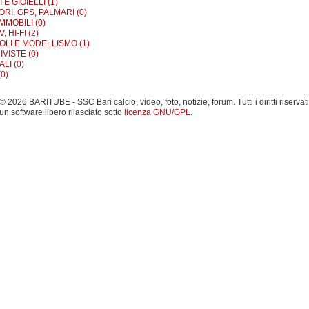
E GIOIELLI (1)
RI, GPS, PALMARI (0)
MMOBILI (0)
, HI-FI (2)
OLI E MODELLISMO (1)
IVISTE (0)
LI (0)
0)
 2026 BARITUBE - SSC Bari calcio, video, foto, notizie, forum. Tutti i diritti riservati
un software libero rilasciato sotto
licenza GNU/GPL
.