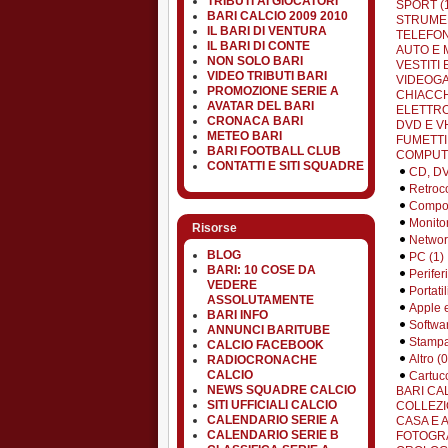
TRIBUTI AI GIOCATORI
SPORT (
BARI CALCIO 2009 2010
STRUMEN
IL BARI DI VENTURA
TELEFON
IL BARI DI CONTE
AUTO E 
NON SOLO BARI
VESTITI 
VIDEO TRIBUTI BARI
VIDEOGA
PROMOZIONE SERIE A
CHIACCH
AVATAR DEL BARI
ELETTRO
CRONACA BARI
DVD E VH
METEO BARI
FUMETTI 
BARI FOOTBALL CLUB
COMPUTE
CONTATTI E SITI SQUADRE
CD, DV
Retroc
Compon
Monitor
Risorse
Networ
BLOG
PC (1)
BARI: 10 COSE DA
Perifer
VEDERE
Portatil
ASSOLUTAMENTE
Apple 
BARI INFO
Softwar
ANNUNCI BARITUBE
Stampa
CALCIO FACEBOOK
Altro (0
RADIOCRONACHE
CALCIO
Cartucc
NEWS SQUADRE CALCIO
BARI CA
SITI UFFICIALI CALCIO
COLLEZI
CALENDARIO SERIE A
CASA E 
CALENDARIO SERIE B
FOTOGRA