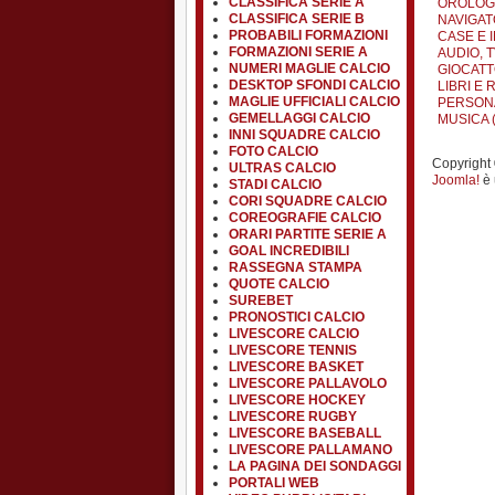
CLASSIFICA SERIE A
OROLOGI 
CLASSIFICA SERIE B
NAVIGATO
PROBABILI FORMAZIONI
CASE E I
FORMAZIONI SERIE A
AUDIO, TV
NUMERI MAGLIE CALCIO
GIOCATT
DESKTOP SFONDI CALCIO
LIBRI E R
MAGLIE UFFICIALI CALCIO
PERSONA
GEMELLAGGI CALCIO
MUSICA (
INNI SQUADRE CALCIO
FOTO CALCIO
Copyright ©
ULTRAS CALCIO
Joomla!
è 
STADI CALCIO
CORI SQUADRE CALCIO
COREOGRAFIE CALCIO
ORARI PARTITE SERIE A
GOAL INCREDIBILI
RASSEGNA STAMPA
QUOTE CALCIO
SUREBET
PRONOSTICI CALCIO
LIVESCORE CALCIO
LIVESCORE TENNIS
LIVESCORE BASKET
LIVESCORE PALLAVOLO
LIVESCORE HOCKEY
LIVESCORE RUGBY
LIVESCORE BASEBALL
LIVESCORE PALLAMANO
LA PAGINA DEI SONDAGGI
PORTALI WEB