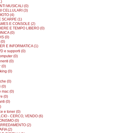
1)
TI MUSICALI (0)
I CELLULARI (3)
MOTO (4)
E SCARPE (1)
MES E CONSOLE (2)
ERE E TEMPO LIBERO (0)
NICA (0)
S (0)
(0)
R E INFORMATICA (1)
D e supporti (0)
omputer (0)
enti (0)
 (0)
king (0)
iche (0)
i (0)
e mac (0)
e (0)
nti (0)
)
e e toner (0)
LCIO - CERCO, VENDO (6)
ONISMO (0)
ARREDAMENTO (2)
FIA (2)