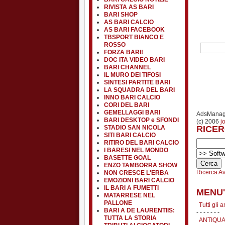
RIVISTA AS BARI
BARI SHOP
AS BARI CALCIO
AS BARI FACEBOOK
TBSPORT BIANCO E
ROSSO
FORZA BARI!
DOC ITA VIDEO BARI
BARI CHANNEL
IL MURO DEI TIFOSI
SINTESI PARTITE BARI
LA SQUADRA DEL BARI
INNO BARI CALCIO
CORI DEL BARI
GEMELLAGGI BARI
AdsManage
BARI DESKTOP e SFONDI
(c) 2006
j
STADIO SAN NICOLA
RICER
SITI BARI CALCIO
RITIRO DEL BARI CALCIO
I BARESI NEL MONDO
BASETTE GOAL
ENZO TAMBORRA SHOW
Ricerca A
NON CRESCE L'ERBA
EMOZIONI BARI CALCIO
IL BARI A FUMETTI
MENU'
MATARRESE NEL
PALLONE
Tutti gli 
BARI A DE LAURENTIIS:
- - - - - - -
TUTTA LA STORIA
ANTIQUA