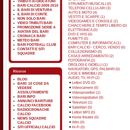
TRIBUTI AI GIOCATORI
STRUMENTI MUSICALI (0)
BARI CALCIO 2009 2010
TELEFONI CELLULARI (3)
IL BARI DI VENTURA
AUTO E MOTO (4)
IL BARI DI CONTE
VESTITI E SCARPE (1)
NON SOLO BARI
VIDEOGAMES E CONSOLE (2)
VIDEO TRIBUTI BARI
CHIACCHERE E TEMPO LIBERO (0)
PROMOZIONE SERIE A
ELETTRONICA (0)
AVATAR DEL BARI
DVD E VHS (0)
CRONACA BARI
FUMETTI (0)
METEO BARI
COMPUTER E INFORMATICA (1)
BARI FOOTBALL CLUB
BARI CALCIO - CERCO, VENDO (6)
CONTATTI E SITI
COLLEZIONISMO (0)
SQUADRE
CASA E ARREDAMENTO (2)
FOTOGRAFIA (2)
OROLOGI E GIOIELLI (1)
NAVIGATORI, GPS, PALMARI (0)
Risorse
CASE E IMMOBILI (0)
AUDIO, TV, HI-FI (2)
BLOG
Lettori DVD (0)
BARI: 10 COSE DA
Videocamere (0)
VEDERE
ASSOLUTAMENTE
Videoproiettori (1)
BARI INFO
Videoregistratori (0)
ANNUNCI BARITUBE
Televisori (1)
CALCIO FACEBOOK
Satellitari (0)
RADIOCRONACHE
Lettori MP3 (0)
CALCIO
Home theatre (0)
NEWS SQUADRE
Altro (0)
CALCIO
SITI UFFICIALI CALCIO
Hi-Fi (0)