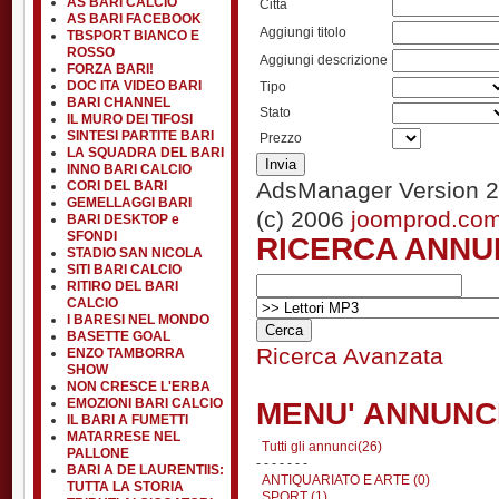
AS BARI CALCIO
Città
AS BARI FACEBOOK
Aggiungi titolo
TBSPORT BIANCO E
ROSSO
Aggiungi descrizione
FORZA BARI!
DOC ITA VIDEO BARI
Tipo
BARI CHANNEL
Stato
IL MURO DEI TIFOSI
SINTESI PARTITE BARI
Prezzo
LA SQUADRA DEL BARI
INNO BARI CALCIO
AdsManager Version 2
CORI DEL BARI
GEMELLAGGI BARI
(c) 2006
joomprod.co
BARI DESKTOP e
SFONDI
RICERCA ANNU
STADIO SAN NICOLA
SITI BARI CALCIO
RITIRO DEL BARI
CALCIO
I BARESI NEL MONDO
BASETTE GOAL
Ricerca Avanzata
ENZO TAMBORRA
SHOW
NON CRESCE L'ERBA
EMOZIONI BARI CALCIO
MENU' ANNUNC
IL BARI A FUMETTI
MATARRESE NEL
Tutti gli annunci(26)
PALLONE
- - - - - - -
BARI A DE LAURENTIIS:
ANTIQUARIATO E ARTE (0)
TUTTA LA STORIA
SPORT (1)