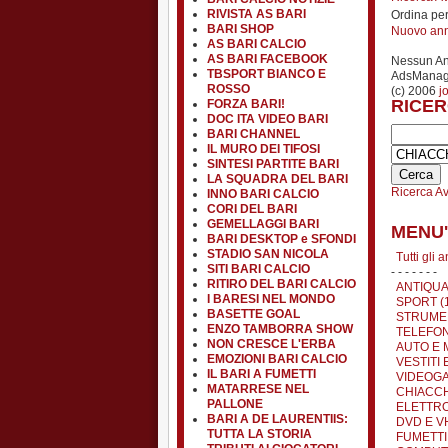
RIVISTA AS BARI
Ordina pe
BARI SHOP
Nuovo an
AS BARI CALCIO
AS BARI FACEBOOK
Nessun A
TBSPORT BIANCO E
AdsManage
ROSSO
(c) 2006
j
RICER
FORZA BARI!
DOC ITA VIDEO BARI
BARI CHANNEL
IL MURO DEI TIFOSI
SINTESI PARTITE BARI
LA SQUADRA DEL BARI
Ricerca A
INNO BARI CALCIO
CORI DEL BARI
GEMELLAGGI BARI
MENU'
BARI DESKTOP e SFONDI
STADIO SAN NICOLA
Tutti gli 
SITI BARI CALCIO
- - - - - - -
RITIRO DEL BARI CALCIO
ANTIQUA
I BARESI NEL MONDO
SPORT (
BASETTE GOAL
STRUMEN
ENZO TAMBORRA SHOW
TELEFON
NON CRESCE L'ERBA
AUTO E 
EMOZIONI BARI CALCIO
VESTITI 
IL BARI A FUMETTI
VIDEOGA
MATARRESE NEL
CHIACCH
PALLONE
ELETTRO
BARI A DE LAURENTIIS:
DVD E VH
TUTTA LA STORIA
FUMETTI 