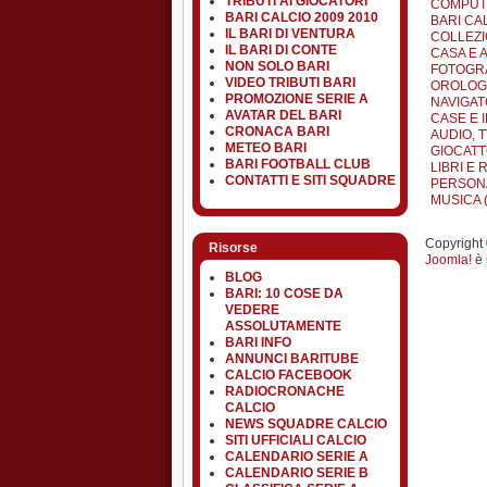
TRIBUTI AI GIOCATORI
COMPUTE
BARI CALCIO 2009 2010
BARI CA
IL BARI DI VENTURA
COLLEZI
IL BARI DI CONTE
CASA E 
NON SOLO BARI
FOTOGRA
VIDEO TRIBUTI BARI
OROLOGI 
PROMOZIONE SERIE A
NAVIGATO
AVATAR DEL BARI
CASE E I
CRONACA BARI
AUDIO, TV
METEO BARI
GIOCATT
BARI FOOTBALL CLUB
LIBRI E R
CONTATTI E SITI SQUADRE
PERSONA
MUSICA (
Copyright ©
Risorse
Joomla!
è 
BLOG
BARI: 10 COSE DA
VEDERE
ASSOLUTAMENTE
BARI INFO
ANNUNCI BARITUBE
CALCIO FACEBOOK
RADIOCRONACHE
CALCIO
NEWS SQUADRE CALCIO
SITI UFFICIALI CALCIO
CALENDARIO SERIE A
CALENDARIO SERIE B