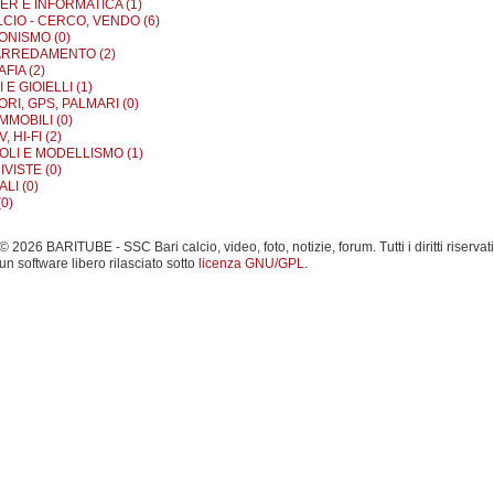
R E INFORMATICA (1)
LCIO - CERCO, VENDO (6)
ONISMO (0)
ARREDAMENTO (2)
FIA (2)
E GIOIELLI (1)
RI, GPS, PALMARI (0)
MMOBILI (0)
, HI-FI (2)
OLI E MODELLISMO (1)
IVISTE (0)
LI (0)
0)
 2026 BARITUBE - SSC Bari calcio, video, foto, notizie, forum. Tutti i diritti riservati
un software libero rilasciato sotto
licenza GNU/GPL
.